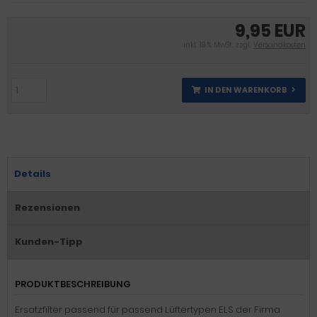
9,95 EUR
inkl. 19 % MwSt. zzgl.
Versandkosten
IN DEN WARENKORB
Details
Rezensionen
Kunden-Tipp
PRODUKTBESCHREIBUNG
Ersatzfilter passend für passend Lüftertypen ELS der Firma