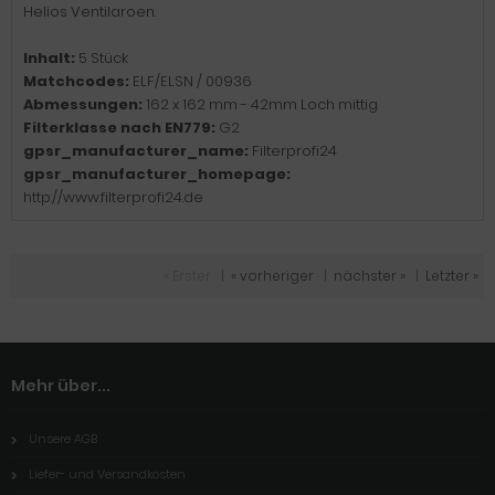
Helios Ventilaroen.
Inhalt:
5 Stück
Matchcodes:
ELF/ELSN / 00936
Abmessungen:
162 x 162 mm - 42mm Loch mittig
Filterklasse nach EN779:
G2
gpsr_manufacturer_name:
Filterprofi24
gpsr_manufacturer_homepage:
http://www.filterprofi24.de
« Erster
|
« vorheriger
|
nächster »
|
Letzter »
Mehr über...
Unsere AGB
Liefer- und Versandkosten