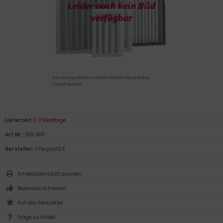
Für eine größere Ansicht klicken Sie auf das
Vorschaubild
Lieferzeit:
1-3 Werktage
Art.Nr.:
EFS-596
Hersteller:
Filterprofi24
Artikeldatenblatt drucken
Rezension schreiben
Frage zu Artikel