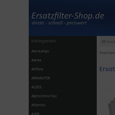
Kategorien
Kont
Aerauliqa
Startseit
Aerex
Ersat
Airflow
AIRMASTER
ALDES
Alpha InnoTec
Atlantic
AWB