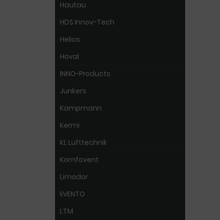
Hautau
HDS Innov-Tech
Helios
Hoval
INNO-Products
Junkers
Kampmann
Kermi
KL Lufttechnik
Komfovent
Limodor
liVENTO
LTM