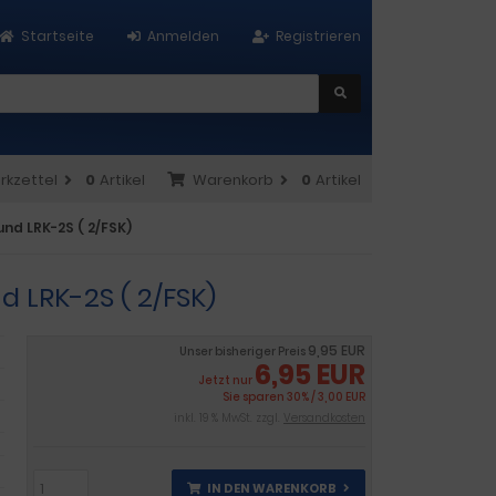
Startseite
Anmelden
Registrieren
rkzettel
0
Artikel
Warenkorb
0
Artikel
und LRK-2S ( 2/FSK)
nd LRK-2S ( 2/FSK)
9,95 EUR
Unser bisheriger Preis
6,95 EUR
Jetzt nur
Sie sparen 30% / 3,00 EUR
inkl. 19 % MwSt. zzgl.
Versandkosten
IN DEN WARENKORB