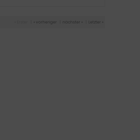
« Erster
|
« vorheriger
|
nächster »
|
Letzter »