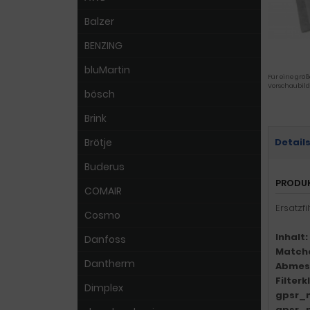
Balzer
BENZING
bluMartin
Für eine größ
Vorschaubild
bösch
Brink
Brötje
Detail
Buderus
PRODU
COMAIR
Ersatzf
Cosmo
Inhalt:
Danfoss
Match
Dantherm
Abmes
Filter
Dimplex
gpsr_
gpsr_