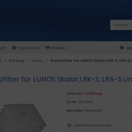
akt
Impressum
Kasse
Me
e
Katalog
Lunos
Ersatzfilter für LUNOS Skalar,LRK-S, LRA-S 
zfilter für LUNOS Skalar,LRK-S, LRA-S u
Lieferzeit:
1-3 Werktage
Art.Nr.:
EFS-0366
Hersteller:
Filterprofi24
Artikeldatenblatt drucken