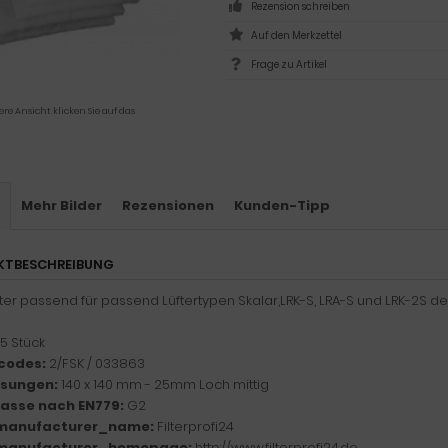
Rezension schreiben
Frage zu Artikel
ere Ansicht klicken Sie auf das
s
Mehr Bilder
Rezensionen
Kunden-Tipp
KTBESCHREIBUNG
ilter passend für passend Lüftertypen Skalar,LRK-S, LRA-S und LRK-2S 
5 Stück
codes:
2/FSK / 033863
sungen:
140 x 140 mm - 25mm Loch mittig
klasse nach EN779:
G2
manufacturer_name:
Filterprofi24
manufacturer_homepage:
http://www.filterprofi24.de