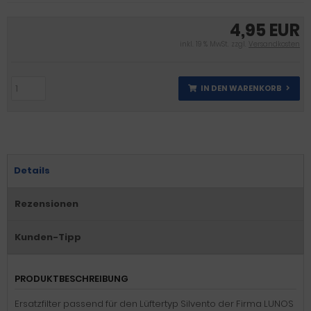
4,95 EUR
inkl. 19 % MwSt. zzgl.
Versandkosten
IN DEN WARENKORB
Details
Rezensionen
Kunden-Tipp
PRODUKTBESCHREIBUNG
Ersatzfilter passend für den Lüftertyp Silvento der Firma LUNOS