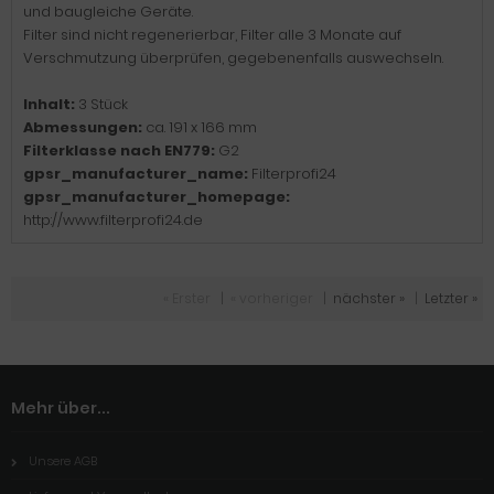
und baugleiche Geräte.
Filter sind nicht regenerierbar, Filter alle 3 Monate auf
Verschmutzung überprüfen, gegebenenfalls auswechseln.
Inhalt:
3 Stück
Abmessungen:
ca. 191 x 166 mm
Filterklasse nach EN779:
G2
gpsr_manufacturer_name:
Filterprofi24
gpsr_manufacturer_homepage:
http://www.filterprofi24.de
« Erster
|
« vorheriger
|
nächster »
|
Letzter »
Mehr über...
Unsere AGB