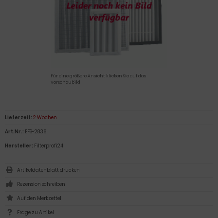
Für eine größere Ansicht klicken Sie auf das
Vorschaubild
Lieferzeit:
2 Wochen
Art.Nr.:
EFS-2836
Hersteller:
Filterprofi24
Artikeldatenblatt drucken
Rezension schreiben
Frage zu Artikel