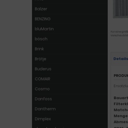
Balzer
BENZING
bluMartin
Für eine größ
Vorschaubild
bösch
Brink
Brötje
Detail
Buderus
PRODU
COMAIR
Ersatzl
Cosmo
Bauart
Danfoss
Filter
Dantherm
Match
Menge
Dimplex
Abmes
gpsr_