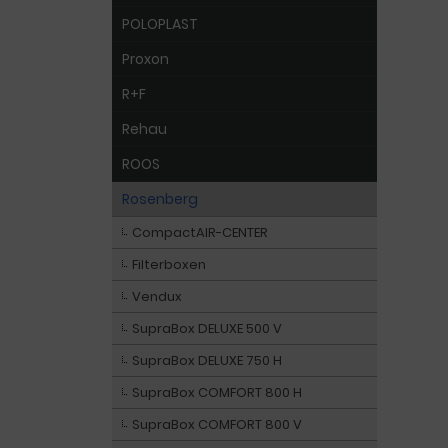
POLOPLAST
Proxon
R+F
Rehau
ROOS
Rosenberg
CompactAIR-CENTER
Filterboxen
Vendux
SupraBox DELUXE 500 V
SupraBox DELUXE 750 H
SupraBox COMFORT 800 H
SupraBox COMFORT 800 V