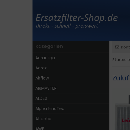
Kategorien
Kont
Aerauliqa
Startseit
Aerex
Zuluf
Airflow
AIRMASTER
ALDES
Alpha InnoTec
Atlantic
AWB