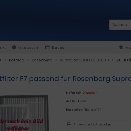
akt
Impressum
Kasse
Me
e
Katalog
Rosenberg
SupraBox COMFORT 3500 H
Zuluftf
tfilter F7 passend für Rosenberg Supr
Lieferzeit:
2 Wochen
Art.Nr.:
EFS-1205
Hersteller:
Filterprofi24
Artikeldatenblatt drucken