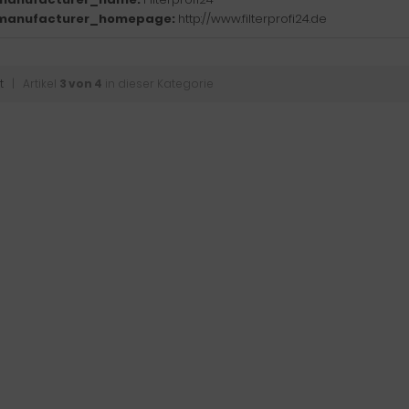
manufacturer_homepage:
http://www.filterprofi24.de
t
| Artikel
3 von 4
in dieser Kategorie