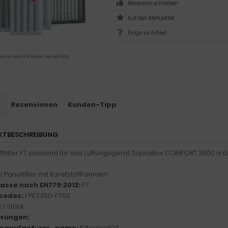
Rezension schreiben
Frage zu Artikel
ere Ansicht klicken Sie auf das
s
Rezensionen
Kunden-Tipp
KTBESCHREIBUNG
uftfilter F7 passend für das Lüftungsgerät SupraBox COMFORT 3500 H 
:
Panelfilter mit Kunststoffrahmen
klasse nach EN779:2012:
F7
codes:
FPES350-F700
:
1 Stück
sungen:
manufacturer_name:
Filterprofi24