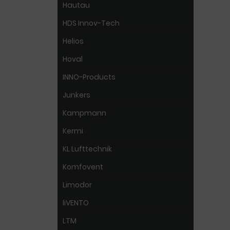
Hautau
HDS Innov-Tech
Helios
Hoval
INNO-Products
Junkers
Kampmann
Kermi
KL Lufttechnik
Komfovent
Limodor
liVENTO
LTM