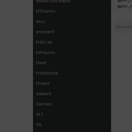
drexel und weiss
gpsr_
Effiziento
elco
Übersich
enervent
EnEV-Air
Exhausto
Flexit
Fränkische
Frivent
Geberit
Genvex
GLT
GS