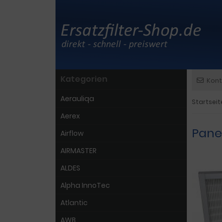
Kategorien
Kont
Aerauliqa
Startseit
Aerex
Pane
Airflow
AIRMASTER
ALDES
Alpha InnoTec
Atlantic
AWB