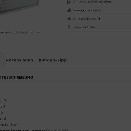
Artikeldatenblatt drucken
Rezension schreiben
Frage zu Artikel
ere Ansicht klicken Sie auf das
s
Rezensionen
Kunden-Tipp
KTBESCHREIBUNG
:
340
270
45
nel
n:
Karton
manufacturer_name:
Filterprofi24