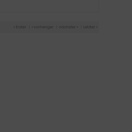
« Erster
|
« vorheriger
|
nächster »
|
Letzter »