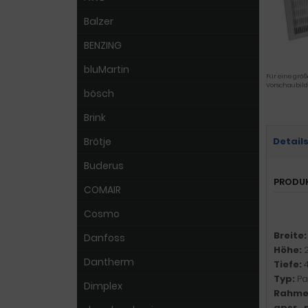
Balzer
BENZING
bluMartin
Für eine größ
Vorschaubild
bösch
Brink
Brötje
Detail
Buderus
PRODU
COMAIR
Cosmo
Breite
Danfoss
Höhe:
Dantherm
Tiefe:
Typ:
Pa
Dimplex
Rahme
gpsr_