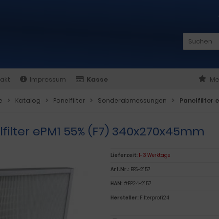
akt
Impressum
Kasse
Me
e
Katalog
Panelfilter
Sonderabmessungen
Panelfilter
lfilter ePM1 55% (F7) 340x270x45mm
Lieferzeit:
1-3 Werktage
Art.Nr.:
EFS-2157
HAN:
#FP24-2157
Hersteller:
Filterprofi24