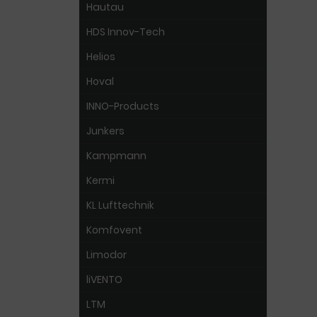
Hautau
HDS Innov-Tech
Helios
Hoval
INNO-Products
Junkers
Kampmann
Kermi
KL Lufttechnik
Komfovent
Limodor
liVENTO
LTM