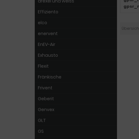
drexel und weiss
gpsr_
Effiziento
elco
Übersich
enervent
EnEV-Air
Exhausto
Flexit
Fränkische
Frivent
Geberit
Genvex
GLT
GS