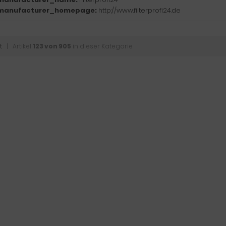
manufacturer_homepage:
http://www.filterprofi24.de
t
| Artikel
123 von 905
in dieser Kategorie