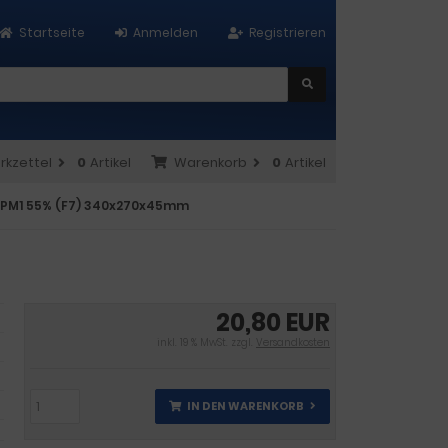
Startseite
Anmelden
Registrieren
rkzettel
0
Artikel
Warenkorb
0
Artikel
 ePM1 55% (F7) 340x270x45mm
20,80 EUR
inkl. 19 % MwSt. zzgl.
Versandkosten
IN DEN WARENKORB