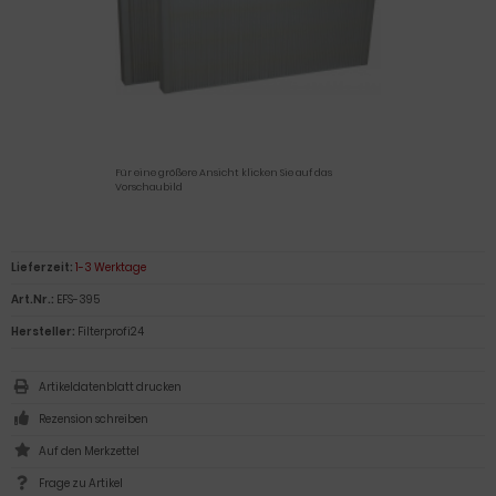
Für eine größere Ansicht klicken Sie auf das
Vorschaubild
Lieferzeit:
1-3 Werktage
Art.Nr.:
EFS-395
Hersteller:
Filterprofi24
Artikeldatenblatt drucken
Rezension schreiben
Frage zu Artikel