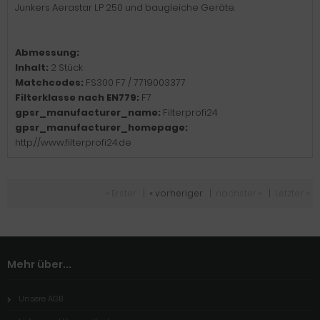
Junkers Aerastar LP 250 und baugleiche Geräte.
Abmessung:
Inhalt:
2 Stück
Matchcodes:
FS300 F7 / 7719003377
Filterklasse nach EN779:
F7
gpsr_manufacturer_name:
Filterprofi24
gpsr_manufacturer_homepage:
http://www.filterprofi24.de
« Erster
|
« vorheriger
|
nächster »
|
Letzter »
Mehr über...
Unsere AGB