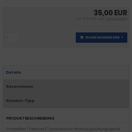
35,00 EUR
inkl. 19 % MwSt. zzgl.
Versandkosten
IN DEN WARENKORB
Details
Rezensionen
Kunden-Tipp
PRODUKTBESCHREIBUNG
Ersatzfilter / Filterset F7 passend für Wohnungslüftungsgerät