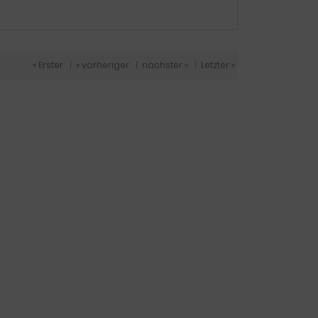
« Erster
|
« vorheriger
|
nächster »
|
Letzter »