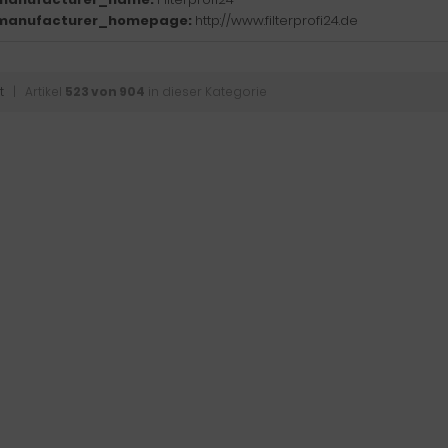
manufacturer_homepage:
http://www.filterprofi24.de
t
| Artikel
523 von 904
in dieser Kategorie