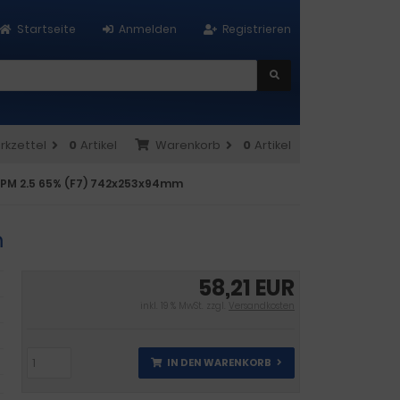
Startseite
Anmelden
Registrieren
rkzettel
0
Artikel
Warenkorb
0
Artikel
 ePM 2.5 65% (F7) 742x253x94mm
m
58,21 EUR
inkl. 19 % MwSt. zzgl.
Versandkosten
IN DEN WARENKORB