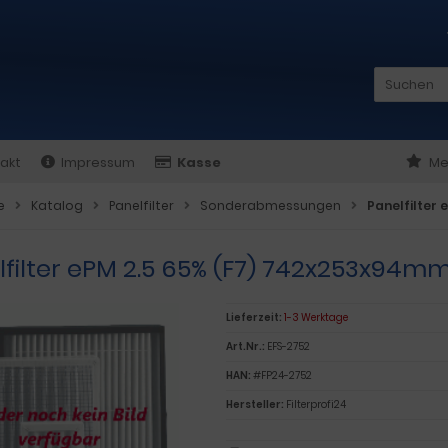
akt
Impressum
Kasse
Me
e
Katalog
Panelfilter
Sonderabmessungen
Panelfilter
lfilter ePM 2.5 65% (F7) 742x253x94m
Lieferzeit:
1-3 Werktage
Art.Nr.:
EFS-2752
HAN:
#FP24-2752
Hersteller:
Filterprofi24