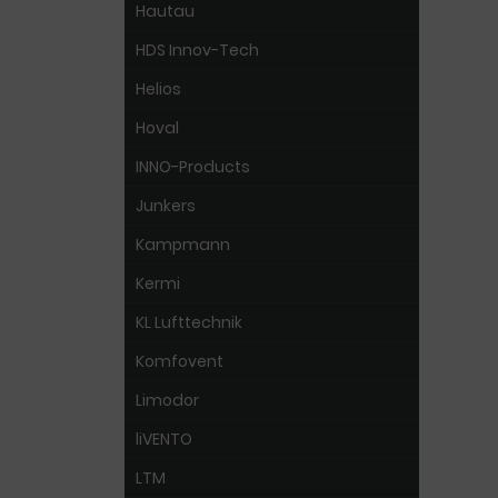
Hautau
HDS Innov-Tech
Helios
Hoval
INNO-Products
Junkers
Kampmann
Kermi
KL Lufttechnik
Komfovent
Limodor
liVENTO
LTM