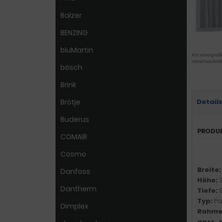
Balzer
BENZING
bluMartin
Für eine größ
Vorschaubild
bösch
Brink
Brötje
Detail
Buderus
PRODU
COMAIR
Cosmo
Breite
Danfoss
Höhe:
Dantherm
Tiefe:
Typ:
Pa
Dimplex
Rahme
gpsr_