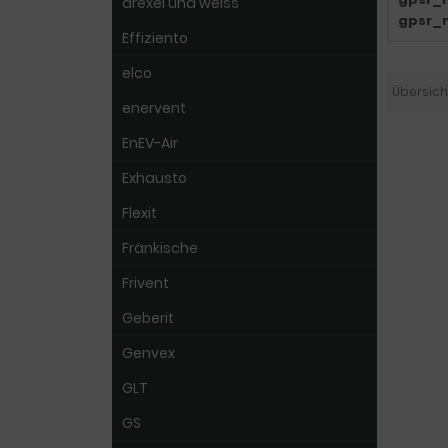
drexel und weiss
gpsr_
Effiziento
elco
Übersich
enervent
EnEV-Air
Exhausto
Flexit
Fränkische
Frivent
Geberit
Genvex
GLT
GS