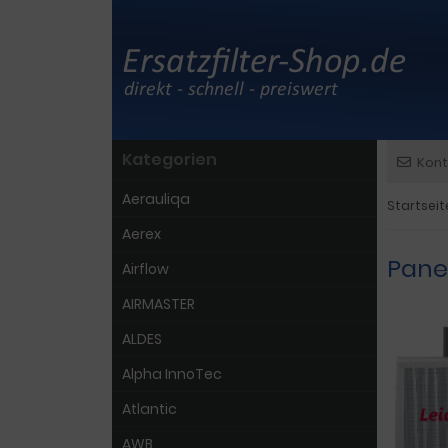
Kategorien
Kont
Aerauliqa
Startseit
Aerex
Pane
Airflow
AIRMASTER
ALDES
Alpha InnoTec
Atlantic
AWB