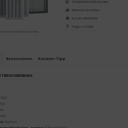
Artikeldatenblatt drucken
Rezension schreiben
Frage zu Artikel
ere Ansicht klicken Sie auf das
s
Rezensionen
Kunden-Tipp
KTBESCHREIBUNG
:
742
253
94
nel
n:
Karton
manufacturer_name:
Filterprofi24