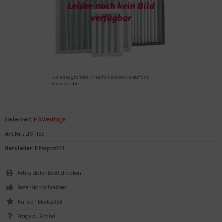
Für eine größere Ansicht klicken Sie auf das
Vorschaubild
Lieferzeit:
1-3 Werktage
Art.Nr.:
EFS-1155
Hersteller:
Filterprofi24
Artikeldatenblatt drucken
Rezension schreiben
Frage zu Artikel