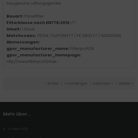
baugleiche Lüftungsgeräte.
Bauart:
Panelfilter
Filterklasse nach EN779:2012:
F7
Inhalt:
1 Stück
Matchcodes:
76314 / DUP26EFF7 / FK 2600 F7 / 90000086
Abmessungen:
gpsr_manufacturer_name:
Filterprofi24
gpsr_manufacturer_homepage:
http://www.filterprofi24.de
« Erster
|
« vorheriger
|
nächster »
|
Letzter »
Mehr über...
Unsere AGB