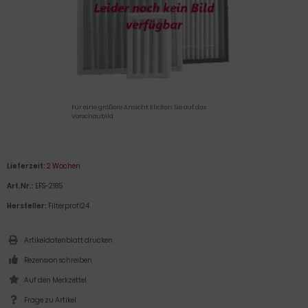
Für eine größere Ansicht klicken Sie auf das
Vorschaubild
Lieferzeit:
2 Wochen
Art.Nr.:
EFS-2185
Hersteller:
Filterprofi24
Artikeldatenblatt drucken
Rezension schreiben
Frage zu Artikel