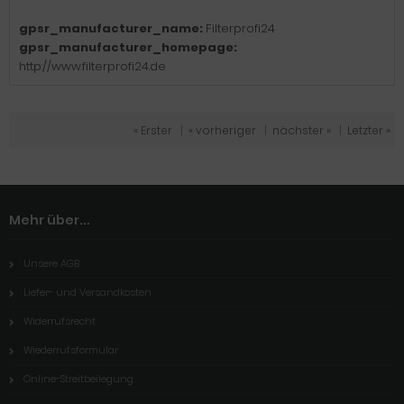
gpsr_manufacturer_name:
Filterprofi24
gpsr_manufacturer_homepage:
http://www.filterprofi24.de
« Erster
|
« vorheriger
|
nächster »
|
Letzter »
Mehr über...
Unsere AGB
Liefer- und Versandkosten
Widerrufsrecht
Wiederrufsformular
Online-Streitbeilegung