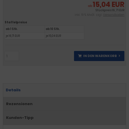
15,04 EUR
ab
Stückpreis
16,71 EUR
inkl. 19 % MwSt. zzgl.
Versandkosten
Staffelpreise
ab 1 Stk.
ab 10 Stk.
je 16,71 EUR
je 15,04 EUR
IN DEN WARENKORB
Details
Rezensionen
Kunden-Tipp