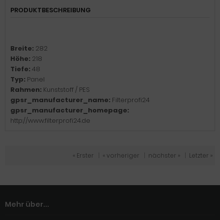
PRODUKTBESCHREIBUNG
Breite:
282
Höhe:
218
Tiefe:
48
Typ:
Panel
Rahmen:
Kunststoff / PES
gpsr_manufacturer_name:
Filterprofi24
gpsr_manufacturer_homepage:
http://www.filterprofi24.de
« Erster
|
« vorheriger
|
nächster »
|
Letzter »
Mehr über...