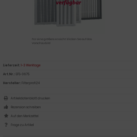
Für eine größere Ansicht klicken Sie auf das
Vorschaubild
Lieferzeit:
1-3 Werktage
Art.Nr.:
EFS-0675
Hersteller:
Filterprofi24
Artikeldatenblatt drucken
Rezension schreiben
Frage zu Artikel