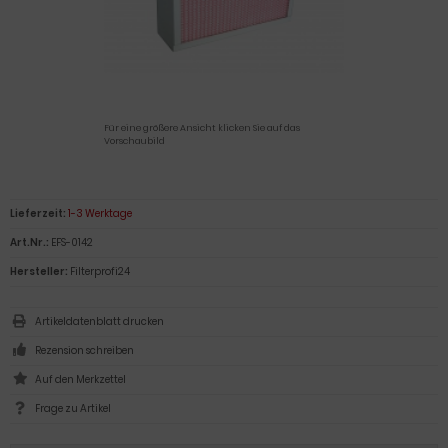
Für eine größere Ansicht klicken Sie auf das
Vorschaubild
Lieferzeit:
1-3 Werktage
Art.Nr.:
EFS-0142
Hersteller:
Filterprofi24
Artikeldatenblatt drucken
Rezension schreiben
Frage zu Artikel