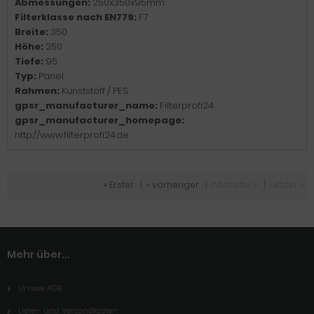
Abmessungen:
250x350x95mm
Filterklasse nach EN779:
F7
Breite:
350
Höhe:
250
Tiefe:
95
Typ:
Panel
Rahmen:
Kunststoff / PES
gpsr_manufacturer_name:
Filterprofi24
gpsr_manufacturer_homepage:
http://www.filterprofi24.de
« Erster
|
« vorheriger
|
nächster »
|
Letzter »
Mehr über...
Unsere AGB
Liefer- und Versandkosten