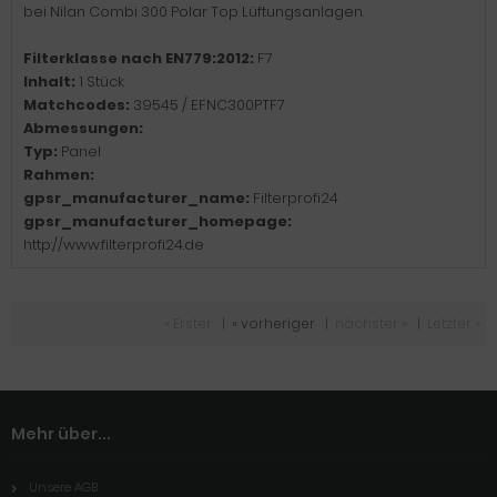
bei Nilan Combi 300 Polar Top Lüftungsanlagen.
Filterklasse nach EN779:2012:
F7
Inhalt:
1 Stück
Matchcodes:
39545 / EFNC300PTF7
Abmessungen:
Typ:
Panel
Rahmen:
gpsr_manufacturer_name:
Filterprofi24
gpsr_manufacturer_homepage:
http://www.filterprofi24.de
« Erster
|
« vorheriger
|
nächster »
|
Letzter »
Mehr über...
Unsere AGB