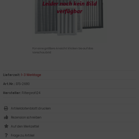
Für eine größere Ansicht klicken Sie auf das
Vorschaubild
Lieferzeit:
1-3 Werktage
Art.Nr.:
EFS-2680
Hersteller:
Filterprofi24
Artikeldatenblatt drucken
Rezension schreiben
Frage zu Artikel