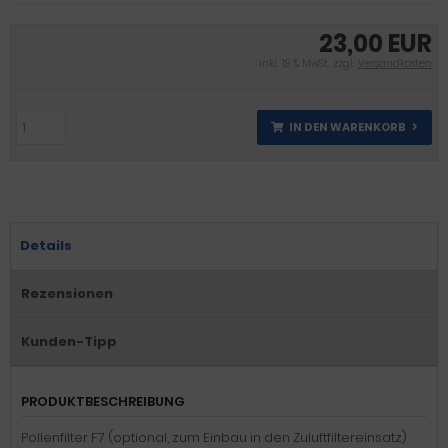
23,00 EUR
inkl. 19 % MwSt. zzgl.
Versandkosten
IN DEN WARENKORB
Details
Rezensionen
Kunden-Tipp
PRODUKTBESCHREIBUNG
Pollenfilter F7 (optional, zum Einbau in den Zuluftfiltereinsatz)