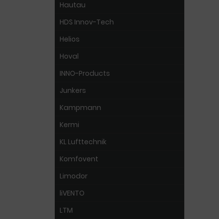
Hautau
HDS Innov-Tech
Helios
Hoval
INNO-Products
Junkers
Kampmann
Kermi
KL Lufttechnik
Komfovent
Limodor
liVENTO
LTM