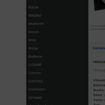
Balzer
BENZING
bluMartin
Für eine größ
Vorschaubild
bösch
Brink
Brötje
Detail
Buderus
PRODU
COMAIR
170 Pa 
Cosmo
Filterk
Danfoss
Rahme
Dantherm
Breite
Höhe:
Dimplex
Tiefe:
Typ: