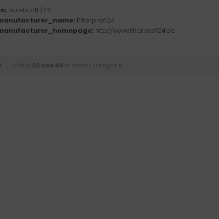
n:
Kunststoff / PS
manufacturer_name:
Filterprofi24
manufacturer_homepage:
http://www.filterprofi24.de
t
| Artikel
20 von 49
in dieser Kategorie