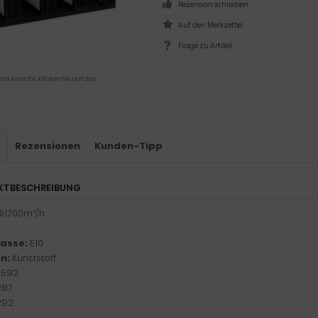
Rezension schreiben
Frage zu Artikel
ere Ansicht klicken Sie auf das
s
Rezensionen
Kunden-Tipp
KTBESCHREIBUNG
@1700m³/h
lasse:
E10
n:
Kunststoff
:
592
287
292