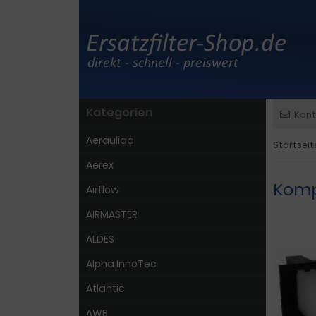
Kategorien
Kont
Aerauliqa
Startseit
Aerex
Komp
Airflow
AIRMASTER
ALDES
Alpha InnoTec
Atlantic
AWB