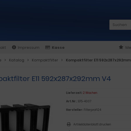
akt
Impressum
Kasse
Me
e
Katalog
Kompaktfilter
Kompaktfilter E11 592x287x292mm
aktfilter E11 592x287x292mm V4
Lieferzeit:
2 Wochen
Art.Nr.:
EFS-4007
Hersteller:
Filterprofi24
Artikeldatenblatt drucken