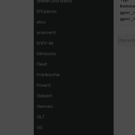
drexel und weiss
Rahme
Effiziento
gpsr_
gpsr_
elco
enervent
Übersich
EnEV-Air
Exhausto
Flexit
Fränkische
Frivent
Geberit
Genvex
GLT
GS