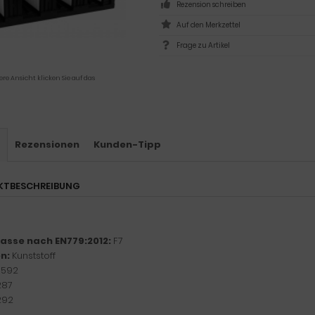
Rezension schreiben
Frage zu Artikel
ere Ansicht klicken Sie auf das
s
Rezensionen
Kunden-Tipp
KTBESCHREIBUNG
klasse nach EN779:2012:
F7
n:
Kunststoff
:
592
287
292