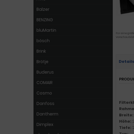
Balzer
BENZING
bluMartin
Für eine größ
Vorschaubild
bösch
Brink
Brötje
Detail
Buderus
PRODU
COMAIR
Cosmo
Filter
Danfoss
Rahme
Dantherm
Breite
Höhe:
Dimplex
Tiefe:
Typ: