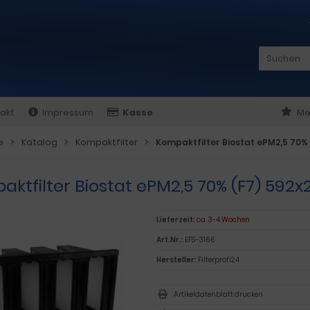
akt
Impressum
Kasse
Me
e
Katalog
Kompaktfilter
Kompaktfilter Biostat ePM2,5 70
aktfilter Biostat ePM2,5 70% (F7) 59
Lieferzeit:
ca. 3-4 Wochen
Art.Nr.:
EFS-3166
Hersteller:
Filterprofi24
Artikeldatenblatt drucken