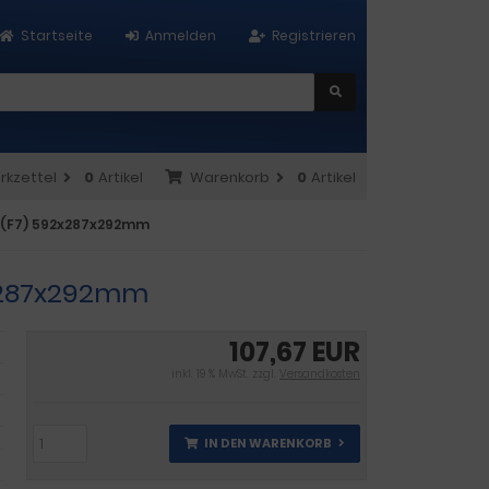
Startseite
Anmelden
Registrieren
rkzettel
0
Artikel
Warenkorb
0
Artikel
% (F7) 592x287x292mm
2x287x292mm
107,67 EUR
inkl. 19 % MwSt. zzgl.
Versandkosten
IN DEN WARENKORB