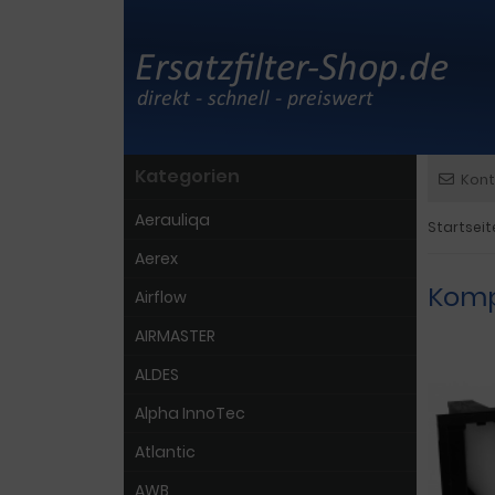
Kategorien
Kont
Aerauliqa
Startseit
Aerex
Komp
Airflow
AIRMASTER
ALDES
Alpha InnoTec
Atlantic
AWB