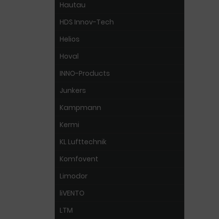
Hautau
HDS Innov-Tech
Helios
Hoval
INNO-Products
Junkers
Kampmann
Kermi
KL Lufttechnik
Komfovent
Limodor
liVENTO
LTM