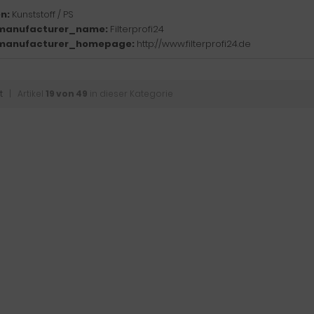
n:
Kunststoff / PS
manufacturer_name:
Filterprofi24
manufacturer_homepage:
http://www.filterprofi24.de
t
| Artikel
19 von 49
in dieser Kategorie