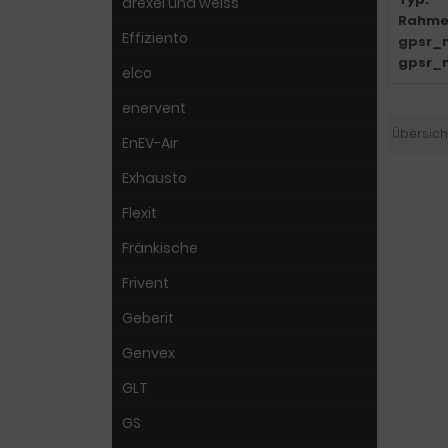
drexel und weiss
Rahme
Effiziento
gpsr_
gpsr_
elco
enervent
Übersich
EnEV-Air
Exhausto
Flexit
Fränkische
Frivent
Geberit
Genvex
GLT
GS