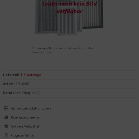
Für eine größere Ansicht klicken Sie auf das
Vorschaubild
Lieferzeit:
1-3 Werktage
Art.Nr.:
EFS-0687
Hersteller:
Filterprofi24
Artikeldatenblatt drucken
Rezension schreiben
Frage zu Artikel