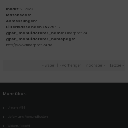
Inhalt:
2 Stück
Matchcode:
Abmessungen:
Filterklasse nach EN779:
F7
gpsr_manufacturer_name:
Filterprofi24
gpsr_manufacturer_homepage:
http://www.filterprofi24.de
« Erster
|
« vorheriger
|
nächster »
|
Letzter »
Mehr über...
Unsere AGB
Liefer- und Versandkosten
Widerrufsrecht