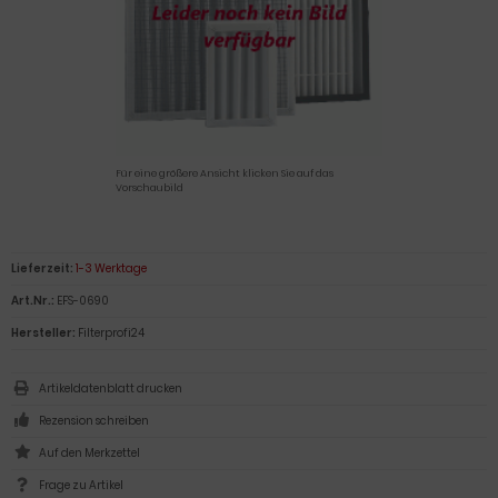
Für eine größere Ansicht klicken Sie auf das
Vorschaubild
Lieferzeit:
1-3 Werktage
Art.Nr.:
EFS-0690
Hersteller:
Filterprofi24
Artikeldatenblatt drucken
Rezension schreiben
Frage zu Artikel