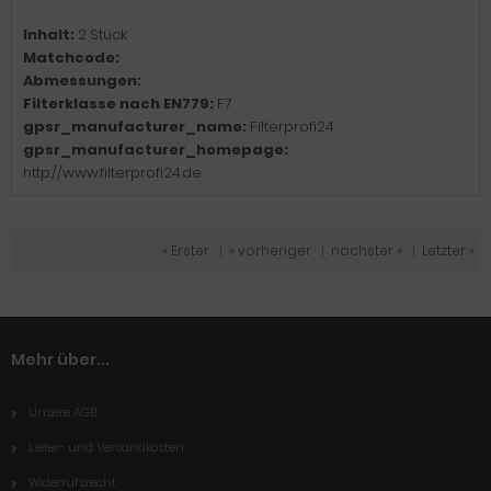
Inhalt:
2 Stück
Matchcode:
Abmessungen:
Filterklasse nach EN779:
F7
gpsr_manufacturer_name:
Filterprofi24
gpsr_manufacturer_homepage:
http://www.filterprofi24.de
« Erster
|
« vorheriger
|
nächster »
|
Letzter »
Mehr über...
Unsere AGB
Liefer- und Versandkosten
Widerrufsrecht