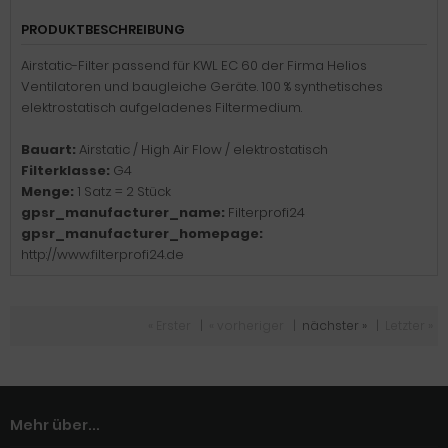
PRODUKTBESCHREIBUNG
Airstatic-Filter passend für KWL EC 60 der Firma Helios
Ventilatoren und baugleiche Geräte. 100 % synthetisches
elektrostatisch aufgeladenes Filtermedium.
Bauart:
Airstatic / High Air Flow / elektrostatisch
Filterklasse:
G4
Menge:
1 Satz = 2 Stück
gpsr_manufacturer_name:
Filterprofi24
gpsr_manufacturer_homepage:
http://www.filterprofi24.de
« Erster
|
« vorheriger
|
nächster »
|
Letzter »
Mehr über...