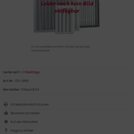
Für eine größere Ansicht klicken Sie auf das
Vorschaubild
Lieferzeit:
1-3 Werktage
Art.Nr.:
EFS-0869
Hersteller:
Filterprofi24
Artikeldatenblatt drucken
Rezension schreiben
Frage zu Artikel