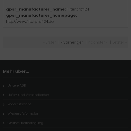
gpsr_manufacturer_name:
Filterprofi24
gpsr_manufacturer_homepage:
http://www.filterprofi24.de
« Erster
|
« vorheriger
|
nächster »
|
Letzter »
Mehr über...
Unsere AGB
Liefer- und Versandkosten
Widerrufsrecht
Wiederrufsformular
Online-Streitbeilegung