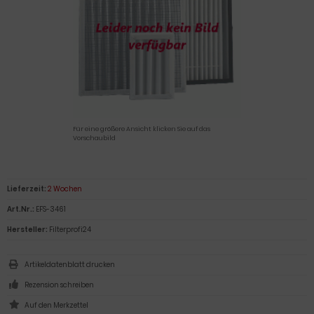
Für eine größere Ansicht klicken Sie auf das
Vorschaubild
Lieferzeit:
2 Wochen
Art.Nr.:
EFS-3461
Hersteller:
Filterprofi24
Artikeldatenblatt drucken
Rezension schreiben