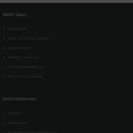
Mehr über...
Unsere AGB
Liefer- und Versandkosten
Widerrufsrecht
Wiederrufsformular
Online-Streitbeilegung
Nennung von Marken
Informationen
Kontakt
Impressum
Privatsphäre und Datenschutz