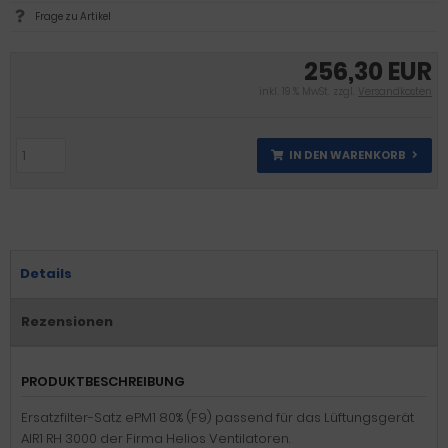
Frage zu Artikel
256,30 EUR
inkl. 19 % MwSt. zzgl.
Versandkosten
IN DEN WARENKORB
Details
Rezensionen
PRODUKTBESCHREIBUNG
Ersatzfilter-Satz ePM1 80% (F9) passend für das Lüftungsgerät
AIR1 RH 3000 der Firma Helios Ventilatoren.