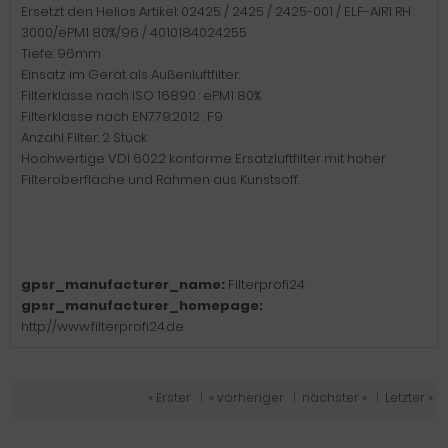
Ersetzt den Helios Artikel: 02425 / 2425 / 2425-001 / ELF-AIR1 RH
3000/ePM1 80%/96 / 4010184024255
Tiefe: 96mm
Einsatz im Gerät als Außenluftfilter.
Filterklasse nach ISO 16890 : ePM1 80%
Filterklasse nach EN779:2012 : F9
Anzahl Filter: 2 Stück
Hochwertige VDI 6022 konforme Ersatzluftfilter mit hoher
Filteroberfläche und Rahmen aus Kunstsoff.
gpsr_manufacturer_name:
Filterprofi24
gpsr_manufacturer_homepage:
http://www.filterprofi24.de
« Erster
|
« vorheriger
|
nächster »
|
Letzter »