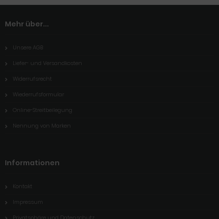
Mehr über...
Unsere AGB
Liefer- und Versandkosten
Widerrufsrecht
Wiederrufsformular
Online-Streitbeilegung
Nennung von Marken
Informationen
Kontakt
Impressum
Privatsphäre und Datenschutz