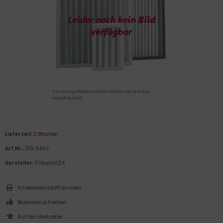
Für eine größere Ansicht klicken Sie auf das
Vorschaubild
Lieferzeit:
2 Wochen
Art.Nr.:
EFS-3460
Hersteller:
Filterprofi24
Artikeldatenblatt drucken
Rezension schreiben