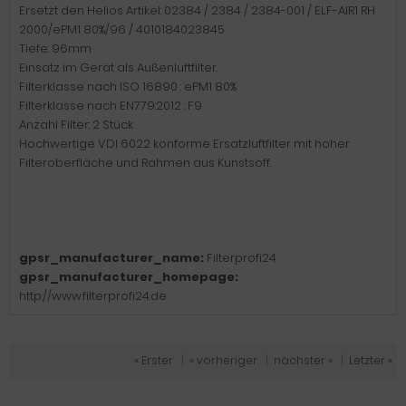
Ersetzt den Helios Artikel: 02384 / 2384 / 2384-001 / ELF-AIR1 RH
2000/ePM1 80%/96 / 4010184023845
Tiefe: 96mm
Einsatz im Gerät als Außenluftfilter.
Filterklasse nach ISO 16890 : ePM1 80%
Filterklasse nach EN779:2012 : F9
Anzahl Filter: 2 Stück
Hochwertige VDI 6022 konforme Ersatzluftfilter mit hoher
Filteroberfläche und Rahmen aus Kunstsoff.
gpsr_manufacturer_name:
Filterprofi24
gpsr_manufacturer_homepage:
http://www.filterprofi24.de
« Erster
|
« vorheriger
|
nächster »
|
Letzter »