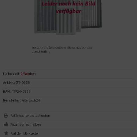
Für eine größere Ansicht klicken Sie auf das
Vorschaubild
Lieferzeit:
2 Wochen
Art.Nr.:
EFS-0936
HAN:
#FP24-0936
Hersteller:
Filterprofi24
Artikeldatenblatt drucken
Rezension schreiben