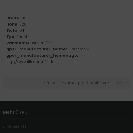
Breite:
835
Höhe:
520
Tiefe:
94
Typ:
Panel
Rahmen:
Kunststoff / PP
gpsr_manufacturer_name:
Filterprofi24
gpsr_manufacturer_homepage:
http://www.filterprofi24.de
« Erster
|
« vorheriger
|
nächster »
|
Letzter »
Mehr über...
Unsere AGB