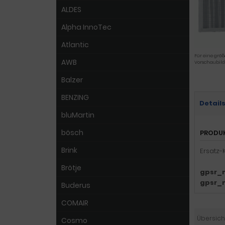
ALDES
Alpha InnoTec
Atlantic
Für eine größ
AWB
Vorschaubild
Balzer
BENZING
Detail
bluMartin
bösch
PRODU
Brink
Ersatz-
Brötje
gpsr_
gpsr_
Buderus
COMAIR
Übersich
Cosmo