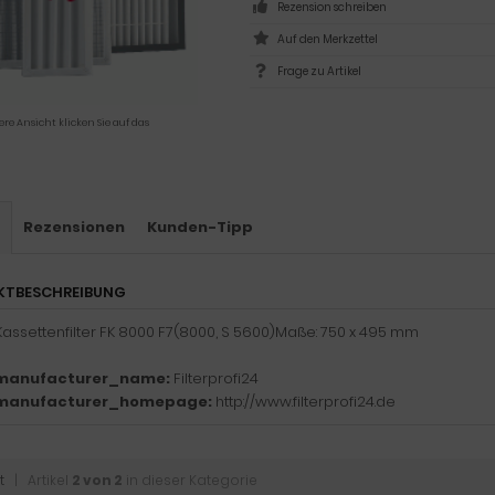
Rezension schreiben
Frage zu Artikel
ere Ansicht klicken Sie auf das
s
Rezensionen
Kunden-Tipp
KTBESCHREIBUNG
Kassettenfilter FK 8000 F7(8000, S 5600)Maße: 750 x 495 mm
manufacturer_name:
Filterprofi24
manufacturer_homepage:
http://www.filterprofi24.de
t
| Artikel
2 von 2
in dieser Kategorie