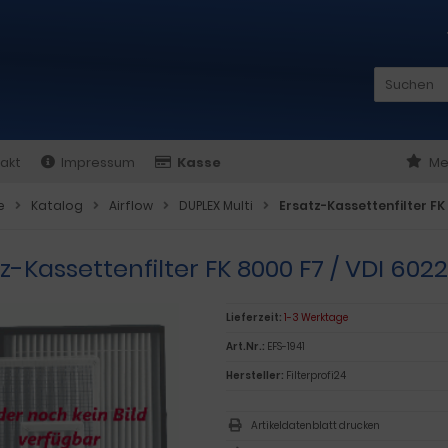
akt
Impressum
Kasse
Me
e
Katalog
Airflow
DUPLEX Multi
Ersatz-Kassettenfilter FK 
z-Kassettenfilter FK 8000 F7 / VDI 6022
Lieferzeit:
1-3 Werktage
Art.Nr.:
EFS-1941
Hersteller:
Filterprofi24
Artikeldatenblatt drucken