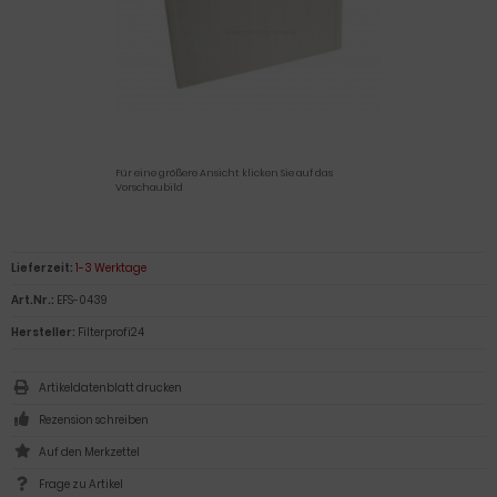
Für eine größere Ansicht klicken Sie auf das
Vorschaubild
Lieferzeit:
1-3 Werktage
Art.Nr.:
EFS-0439
Hersteller:
Filterprofi24
Artikeldatenblatt drucken
Rezension schreiben
Frage zu Artikel