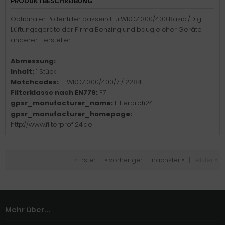
PRODUKTBESCHREIBUNG
Optionaler Pollenfilter passend fü WRGZ 300/400 Basic /Digi
Lüftungsgeräte der Firma Benzing und baugleicher Geräte
anderer Hersteller.
Abmessung:
Inhalt:
1 Stück
Matchcodes:
F-WRGZ 300/400/7 / 2284
Filterklasse nach EN779:
F7
gpsr_manufacturer_name:
Filterprofi24
gpsr_manufacturer_homepage:
http://www.filterprofi24.de
« Erster
|
« vorheriger
|
nächster »
|
Letzter »
Mehr über...