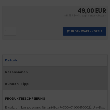
49,00 EUR
inkl. 19 % MwSt. zzgl.
Versandkosten
IN DEN WARENKORB
Details
Rezensionen
Kunden-Tipp
PRODUKTBESCHREIBUNG
Ersatzluftfilter passend für Uni-Box R-300-01 (0041.0002), Uni-Box