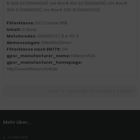
R-300-02 (0041.0034), Uni-Box R-150-S2 (0041.0035), Uni-Box R-
300-S (0041.0033), Uni-Box R-300-B1 (0041.0023).
Filterklasse:
ISO Coarse 65%
Inhalt:
3 Stück
Matchcodes:
0043.0070 / ZL4-112-3
Abmessungen:
318x165x112mm
Filterklasse nach EN779:
G4
gpsr_manufacturer_name:
Filterprofi24
gpsr_manufacturer_homepage:
http://www.filterprofi24.de
« Erster
|
« vorheriger
|
nächster »
|
Letzter »
Mehr über...
Unsere AGB