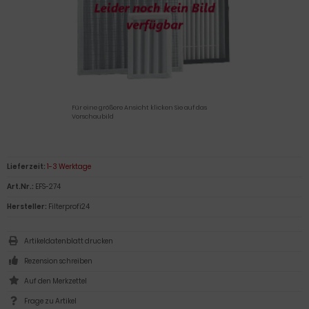
Für eine größere Ansicht klicken Sie auf das
Vorschaubild
Lieferzeit:
1-3 Werktage
Art.Nr.:
EFS-274
Hersteller:
Filterprofi24
Artikeldatenblatt drucken
Rezension schreiben
Frage zu Artikel