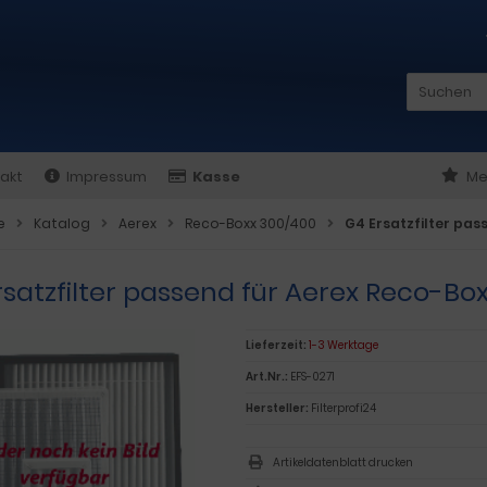
akt
Impressum
Kasse
Me
e
Katalog
Aerex
Reco-Boxx 300/400
G4 Ersatzfilter pas
satzfilter passend für Aerex Reco-Box
Lieferzeit:
1-3 Werktage
Art.Nr.:
EFS-0271
Hersteller:
Filterprofi24
Artikeldatenblatt drucken