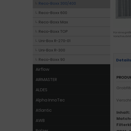
Reco-Boxx 300/400
Reco-Boxx 600
Reco-Boxx Max
Reco-Boxx TOP
Für eine größ
Vorschaubild
Uni-Box R-270-01
Uni-Box R-300
Reco-Boxx 90
Detail
Airflow
PRODU
AIRMASTER
Grobfil
ALDES
Alpha InnoTec
Verschm
Atlantic
Inhalt:
Match
AWB
Filter
Balzer
gpsr_