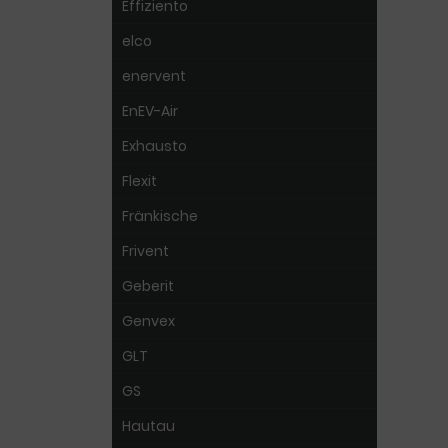
Effiziento
elco
enervent
EnEV-Air
Exhausto
Flexit
Fränkische
Frivent
Geberit
Genvex
GLT
GS
Hautau