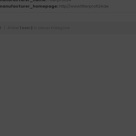
manufacturer_homepage:
http://www.filterprofi24.de
t
| Artikel
1 von 2
in dieser Kategorie