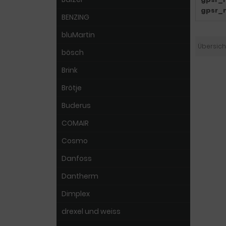
gpsr_
BENZING
bluMartin
Übersich
bösch
Brink
Brötje
Buderus
COMAIR
Cosmo
Danfoss
Dantherm
Dimplex
drexel und weiss