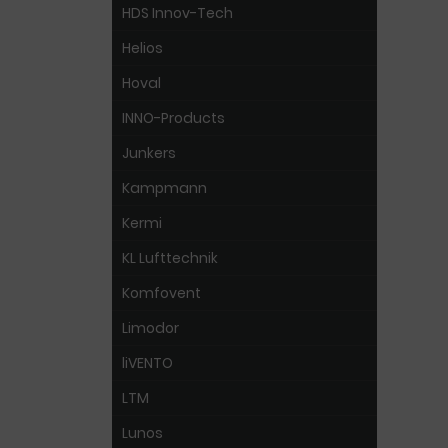
HDS Innov-Tech
Helios
Hoval
INNO-Products
Junkers
Kampmann
Kermi
KL Lufttechnik
Komfovent
Limodor
liVENTO
LTM
Lunos