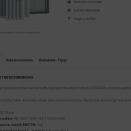
Rezension schreiben
Frage zu Artikel
ere Ansicht klicken Sie auf das
s
Rezensionen
Kunden-Tipp
KTBESCHREIBUNG
ter passend für Aerex Lüftungsgeräte Reco-Boxx 300/400 und bauglei
utzte Filter können über den Hausmüll bzw. Restmüll entsorgt werden
10 Stück
codes:
RB 300 / 400-GF / 0043.0146
klasse nach EN779:
G4
manufacturer_name:
Filterprofi24