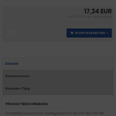
17,34 EUR
inkl. 19 % MwSt. zzgl.
Versandkosten
IN DEN WARENKORB
Details
Rezensionen
Kunden-Tipp
PRODUKTBESCHREIBUNG
Ersatzfilter passend für Zuluftgeräte FFH 125, FFH 150, FFH 160