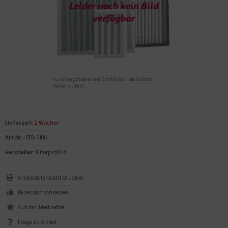
Für eine größere Ansicht klicken Sie auf das
Vorschaubild
Lieferzeit:
2 Wochen
Art.Nr.:
EFS-3186
Hersteller:
Filterprofi24
Artikeldatenblatt drucken
Rezension schreiben
Frage zu Artikel