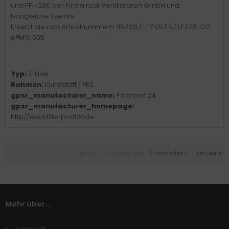
und FFH 200 der Firma ruck Ventilatoren GmbH und
baugleiche Geräte.
Ersetzt die ruck Artikelnummern: 115268 / LFZ 05 F5 / LFZ 05 ISO
ePM10 50%
Typ:
Z-Line
Rahmen:
Kunststoff / PES
gpsr_manufacturer_name:
Filterprofi24
gpsr_manufacturer_homepage:
http://www.filterprofi24.de
« Erster
|
« vorheriger
|
nächster »
|
Letzter »
Mehr über...
Unsere AGB