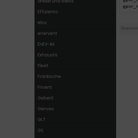
drexel und weiss
gpsr_
Effiziento
elco
Übersich
enervent
EnEV-Air
Exhausto
Flexit
Fränkische
Frivent
Geberit
Genvex
GLT
GS