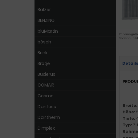
Balzer
BENZING
bluMartin
Für eine größ
Vorschaubild
bösch
Brink
Brötje
Detail
Buderus
PRODU
COMAIR
Cosmo
Breite
Danfoss
Höhe:
Dantherm
Tiefe:
Typ:
Z-
Dimplex
Rahme
gpsr_