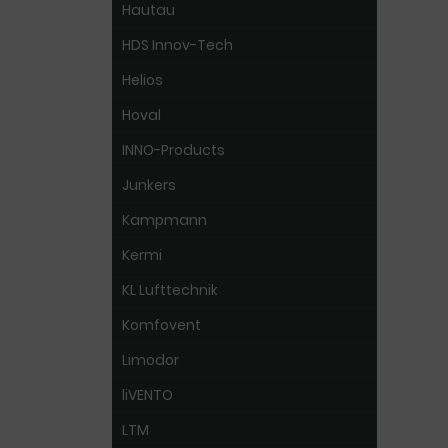
Hautau
HDS Innov-Tech
Helios
Hoval
INNO-Products
Junkers
Kampmann
Kermi
KL Lufttechnik
Komfovent
Limodor
liVENTO
LTM