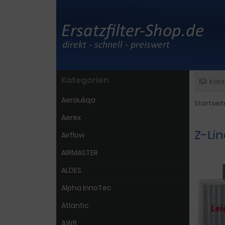
Kategorien
Kont
Aerauliqa
Startseit
Aerex
Z-Li
Airflow
AIRMASTER
ALDES
Alpha InnoTec
Atlantic
AWB