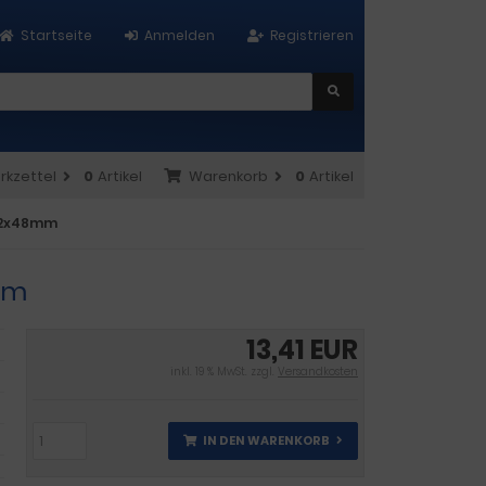
Startseite
Anmelden
Registrieren
rkzettel
0
Artikel
Warenkorb
0
Artikel
592x48mm
mm
13,41 EUR
inkl. 19 % MwSt. zzgl.
Versandkosten
IN DEN WARENKORB