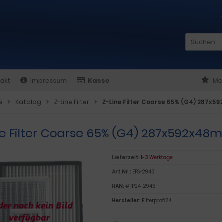
akt
Impressum
Kasse
Me
e
Katalog
Z-Line Filter
Z-Line Filter Coarse 65% (G4) 287x
ne Filter Coarse 65% (G4) 287x592x48
Lieferzeit:
1-3 Werktage
Art.Nr.:
EFS-2943
HAN:
#FP24-2943
Hersteller:
Filterprofi24