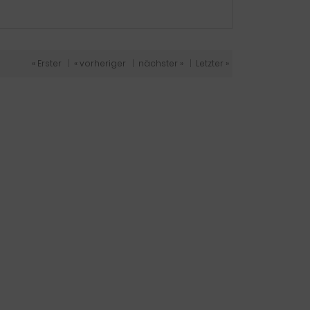
« Erster
|
« vorheriger
|
nächster »
|
Letzter »