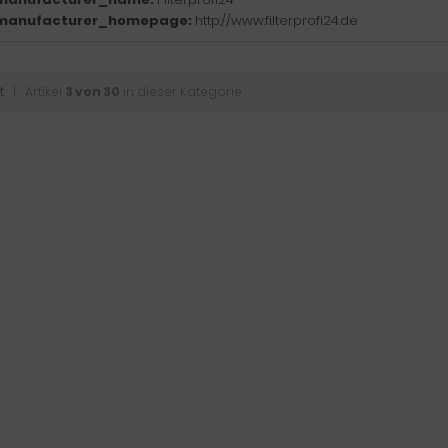
manufacturer_homepage:
http://www.filterprofi24.de
t
| Artikel
3 von 30
in dieser Kategorie