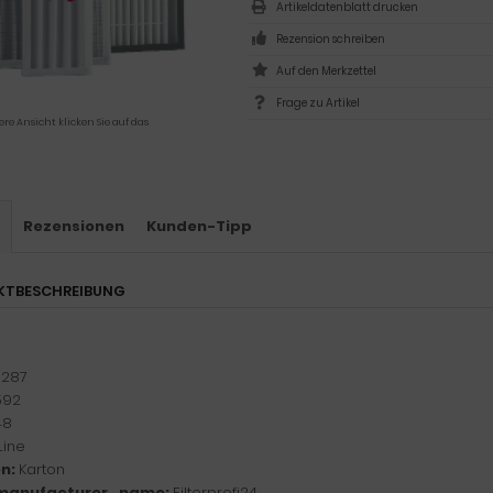
Artikeldatenblatt drucken
Rezension schreiben
Frage zu Artikel
ere Ansicht klicken Sie auf das
s
Rezensionen
Kunden-Tipp
KTBESCHREIBUNG
:
287
592
48
Line
n:
Karton
manufacturer_name:
Filterprofi24