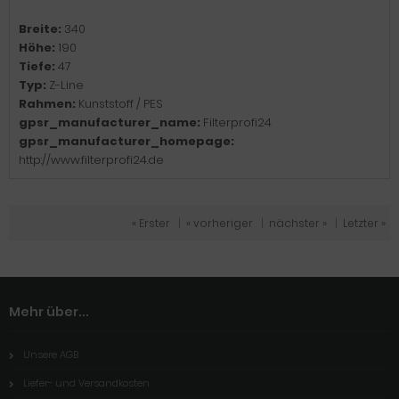
Breite:
340
Höhe:
190
Tiefe:
47
Typ:
Z-Line
Rahmen:
Kunststoff / PES
gpsr_manufacturer_name:
Filterprofi24
gpsr_manufacturer_homepage:
http://www.filterprofi24.de
« Erster
|
« vorheriger
|
nächster »
|
Letzter »
Mehr über...
Unsere AGB
Liefer- und Versandkosten