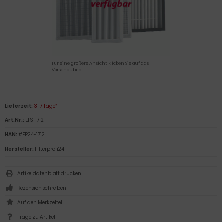
Für eine größere Ansicht klicken Sie auf das
Vorschaubild
Lieferzeit:
3-7 Tage*
Art.Nr.:
EFS-1712
HAN:
#FP24-1712
Hersteller:
Filterprofi24
Artikeldatenblatt drucken
Rezension schreiben
Frage zu Artikel