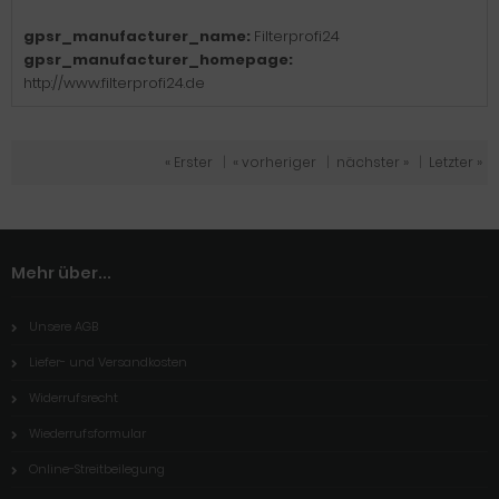
gpsr_manufacturer_name:
Filterprofi24
gpsr_manufacturer_homepage:
http://www.filterprofi24.de
« Erster
|
« vorheriger
|
nächster »
|
Letzter »
Mehr über...
Unsere AGB
Liefer- und Versandkosten
Widerrufsrecht
Wiederrufsformular
Online-Streitbeilegung