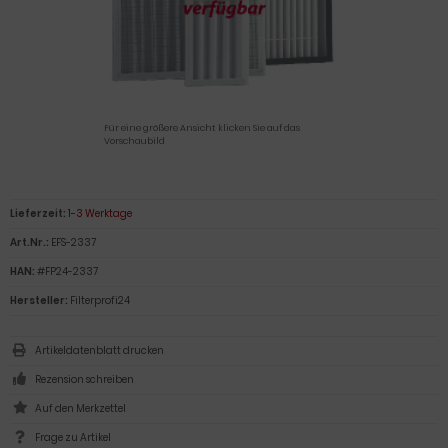
Für eine größere Ansicht klicken Sie auf das
Vorschaubild
Lieferzeit:
1-3 Werktage
Art.Nr.:
EFS-2337
HAN:
#FP24-2337
Hersteller:
Filterprofi24
Artikeldatenblatt drucken
Rezension schreiben
Frage zu Artikel