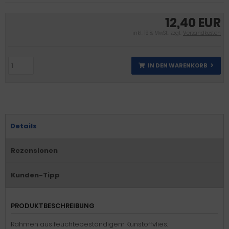
12,40 EUR
inkl. 19 % MwSt. zzgl.
Versandkosten
IN DEN WARENKORB
Details
Rezensionen
Kunden-Tipp
PRODUKTBESCHREIBUNG
Rahmen aus feuchtebeständigem Kunstoffvlies.