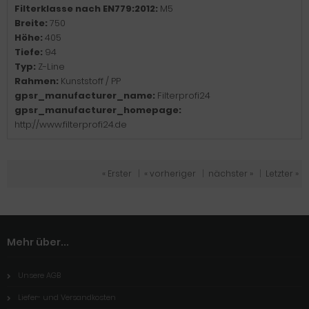
Filterklasse nach EN779:2012:
M5
Breite:
750
Höhe:
405
Tiefe:
94
Typ:
Z-Line
Rahmen:
Kunststoff / PP
gpsr_manufacturer_name:
Filterprofi24
gpsr_manufacturer_homepage:
http://www.filterprofi24.de
« Erster
|
« vorheriger
|
nächster »
|
Letzter »
Mehr über...
Unsere AGB
Liefer- und Versandkosten