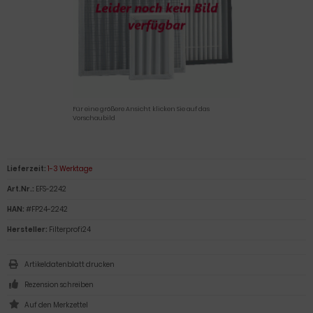
Für eine größere Ansicht klicken Sie auf das
Vorschaubild
Lieferzeit:
1-3 Werktage
Art.Nr.:
EFS-2242
HAN:
#FP24-2242
Hersteller:
Filterprofi24
Artikeldatenblatt drucken
Rezension schreiben