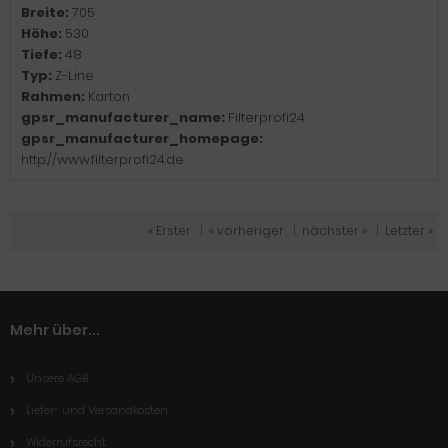
Breite:
705
Höhe:
530
Tiefe:
48
Typ:
Z-Line
Rahmen:
Karton
gpsr_manufacturer_name:
Filterprofi24
gpsr_manufacturer_homepage:
http://www.filterprofi24.de
« Erster
|
« vorheriger
|
nächster »
|
Letzter »
Mehr über...
Unsere AGB
Liefer- und Versandkosten
Widerrufsrecht