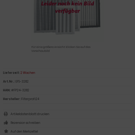
Für eine größere Ansicht klicken Sie auf das
Vorschaubild
Lieferzeit:
2 Wochen
Art.Nr.:
EFS-3282
HAN:
#FP24-3282
Hersteller:
Filterprofi24
Artikeldatenblatt drucken
Rezension schreiben