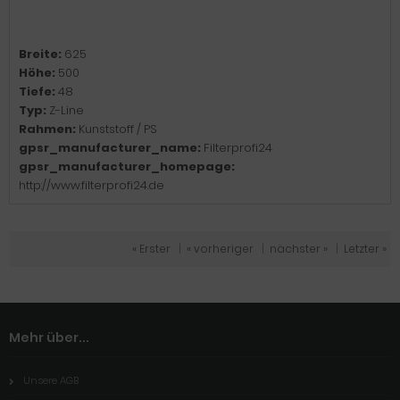
Breite:
625
Höhe:
500
Tiefe:
48
Typ:
Z-Line
Rahmen:
Kunststoff / PS
gpsr_manufacturer_name:
Filterprofi24
gpsr_manufacturer_homepage:
http://www.filterprofi24.de
« Erster
|
« vorheriger
|
nächster »
|
Letzter »
Mehr über...
Unsere AGB