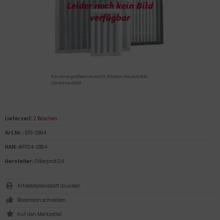
Für eine größere Ansicht klicken Sie auf das
Vorschaubild
Lieferzeit:
2 Wochen
Art.Nr.:
EFS-2894
HAN:
#FP24-2894
Hersteller:
Filterprofi24
Artikeldatenblatt drucken
Rezension schreiben