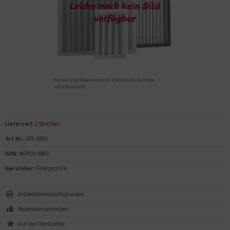
Für eine größere Ansicht klicken Sie auf das
Vorschaubild
Lieferzeit:
2 Wochen
Art.Nr.:
EFS-2892
HAN:
#FP24-2892
Hersteller:
Filterprofi24
Artikeldatenblatt drucken
Rezension schreiben