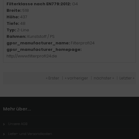
Filterklasse nach EN779:2012:
G4
Breite:
518
Höhe:
437
Tiefe:
48
Typ:
Z-Line
Rahmen:
Kunststoff / PS
gpsr_manufacturer_name:
Filterprofi24
gpsr_manufacturer_homepage:
http://www.filterprofi24.de
« Erster
|
« vorheriger
|
nächster »
|
Letzter »
Mehr über...
Unsere AGB
Liefer- und Versandkosten