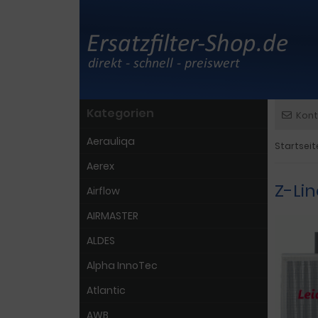
Kategorien
Kont
Aerauliqa
Startseit
Aerex
Z-Li
Airflow
AIRMASTER
ALDES
Alpha InnoTec
Atlantic
AWB