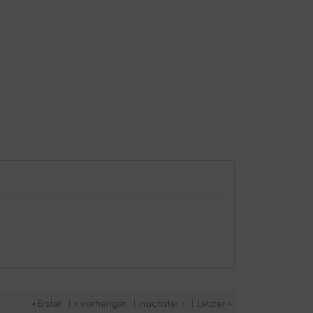
« Erster
|
« vorheriger
|
nächster »
|
Letzter »