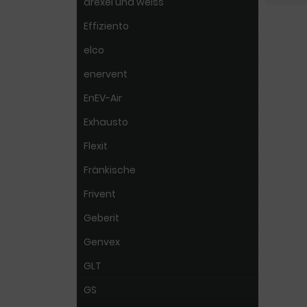
drexel und weiss
Effiziento
elco
enervent
EnEV-Air
Exhausto
Flexit
Fränkische
Frivent
Geberit
Genvex
GLT
GS