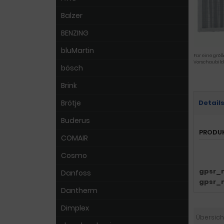
Balzer
BENZING
bluMartin
Für eine größ
Vorschaubild
bösch
Brink
Brötje
Detail
Buderus
PRODU
COMAIR
Cosmo
gpsr_
Danfoss
gpsr_
Dantherm
Dimplex
Übersich