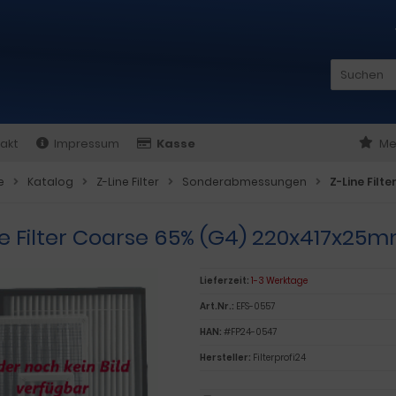
akt
Impressum
Kasse
Me
e
Katalog
Z-Line Filter
Sonderabmessungen
Z-Line Fil
ne Filter Coarse 65% (G4) 220x417x25
Lieferzeit:
1-3 Werktage
Art.Nr.:
EFS-0557
HAN:
#FP24-0547
Hersteller:
Filterprofi24