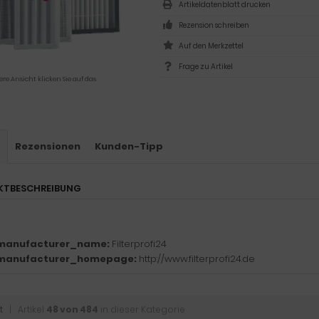
Artikeldatenblatt drucken
Rezension schreiben
Frage zu Artikel
ere Ansicht klicken Sie auf das
s
Rezensionen
Kunden-Tipp
KTBESCHREIBUNG
manufacturer_name:
Filterprofi24
manufacturer_homepage:
http://www.filterprofi24.de
t
| Artikel
48 von 484
in dieser Kategorie