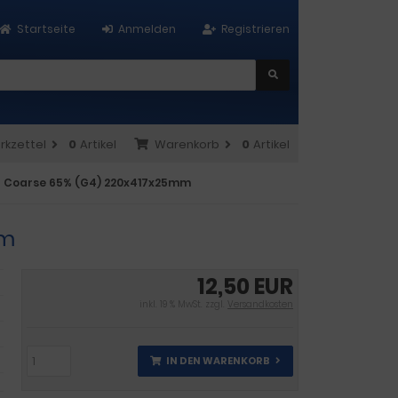
Startseite
Anmelden
Registrieren
rkzettel
0
Artikel
Warenkorb
0
Artikel
ter Coarse 65% (G4) 220x417x25mm
mm
12,50 EUR
inkl. 19 % MwSt. zzgl.
Versandkosten
IN DEN WARENKORB