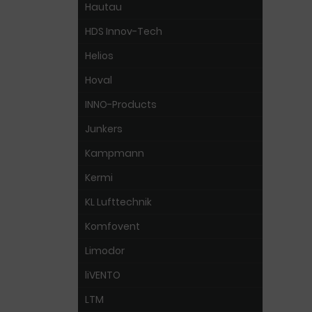
Hautau
HDS Innov-Tech
Helios
Hoval
INNO-Products
Junkers
Kampmann
Kermi
KL Lufttechnik
Komfovent
Limodor
liVENTO
LTM