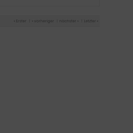
« Erster
|
« vorheriger
|
nächster »
|
Letzter »