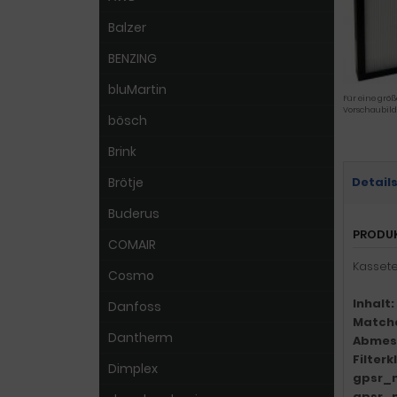
Balzer
BENZING
bluMartin
Für eine größ
Vorschaubild
bösch
Brink
Brötje
Detail
Buderus
PRODU
COMAIR
Kassete
Cosmo
Inhalt:
Danfoss
Match
Dantherm
Abmes
Filter
Dimplex
gpsr_
gpsr_