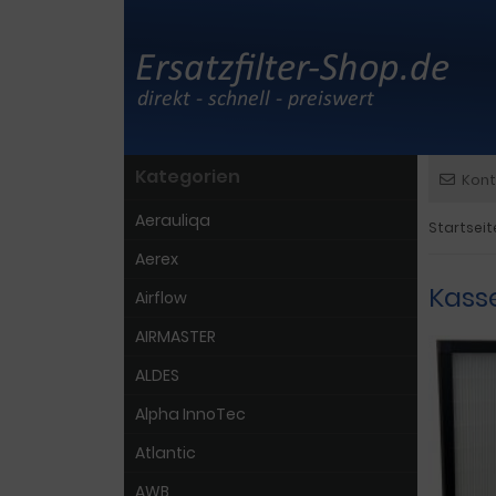
Kategorien
Kont
Aerauliqa
Startseit
Aerex
Kasse
Airflow
AIRMASTER
ALDES
Alpha InnoTec
Atlantic
AWB