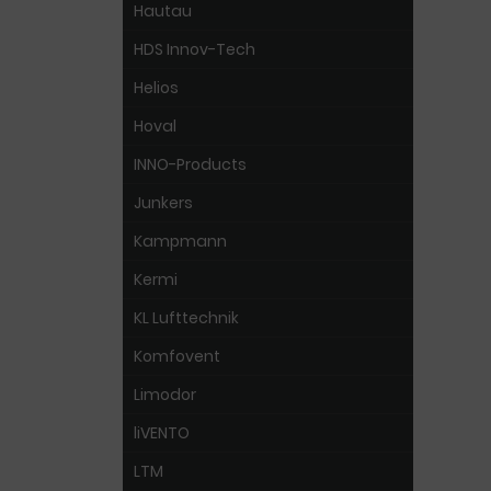
Hautau
HDS Innov-Tech
Helios
Hoval
INNO-Products
Junkers
Kampmann
Kermi
KL Lufttechnik
Komfovent
Limodor
liVENTO
LTM