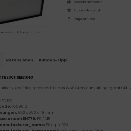
Rezension schreiben
Frage zu Artikel
ere Ansicht klicken Sie auf das
s
Rezensionen
Kunden-Tipp
KTBESCHREIBUNG
nfilter / Abluftfilter passend für das Wolf Großraumlüftungsgerät CKL-
1 Stück
code:
1669012
sungen:
592 x 592 x 48 mm
klasse nach EN779:
F5 / M5
manufacturer_name:
Filterprofi24
manufacturer_homepage:
http://www.filterprofi24.de