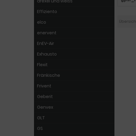
drexel und weiss
Effiziento
Übersich
elco
enervent
EnEV-Air
Exhausto
Flexit
Fränkische
Frivent
Geberit
Genvex
GLT
GS