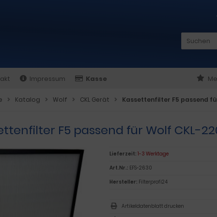
akt
Impressum
Kasse
Me
e
Katalog
Wolf
CKL Gerät
Kassettenfilter F5 passend fü
ttenfilter F5 passend für Wolf CKL-22
Lieferzeit:
1-3 Werktage
Art.Nr.:
EFS-2630
Hersteller:
Filterprofi24
Artikeldatenblatt drucken