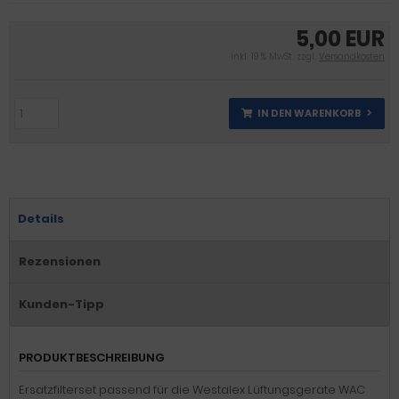
5,00 EUR
inkl. 19 % MwSt. zzgl.
Versandkosten
IN DEN WARENKORB
Details
Rezensionen
Kunden-Tipp
PRODUKTBESCHREIBUNG
Ersatzfilterset passend für die Westalex Lüftungsgeräte WAC