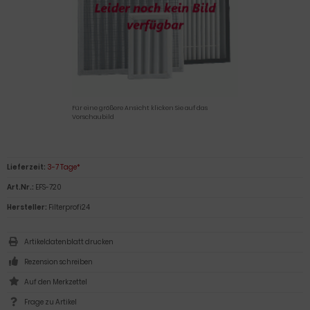
Für eine größere Ansicht klicken Sie auf das
Vorschaubild
Lieferzeit:
3-7 Tage*
Art.Nr.:
EFS-720
Hersteller:
Filterprofi24
Artikeldatenblatt drucken
Rezension schreiben
Frage zu Artikel