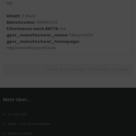
140.
Inhalt:
2 Stück
Matchcodes:
140WACG4
Filterklasse nach EN779:
G4
gpsr_manufacturer_name:
Filterprofi24
gpsr_manufacturer_homepage:
http://www.filterprofi24.de
« Erster
|
« vorheriger
|
nächster »
|
Letzter »
Mehr über...
Unsere AGB
Liefer- und Versandkosten
Widerrufsrecht