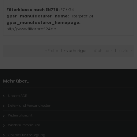
Filterklasse nach EN779:
F7 / G4
gpsr_manufacturer_name:
Filterprofi24
gpsr_manufacturer_homepage:
http://www.filterprofi24.de
« Erster
|
« vorheriger
|
nächster »
|
Letzter »
Mehr über...
Unsere AGB
Liefer- und Versandkosten
Widerrufsrecht
Wiederrufsformular
Online-Streitbeilegung