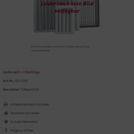
Für eine größere Ansicht klicken Sie auf das
Vorschaubild
Lieferzeit:
1-3 Werktage
Art.Nr.:
EFS-2501
Hersteller:
Filterprofi24
Artikeldatenblatt drucken
Rezension schreiben
Frage zu Artikel