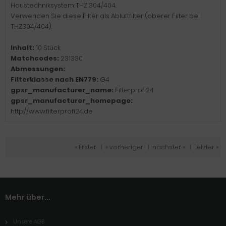
Haustechniksystem THZ 304/404.
Verwenden Sie diese Filter als Abluftfilter (oberer Filter bei
THZ304/404).
Inhalt:
10 Stück
Matchcodes:
231330
Abmessungen:
Filterklasse nach EN779:
G4
gpsr_manufacturer_name:
Filterprofi24
gpsr_manufacturer_homepage:
http://www.filterprofi24.de
« Erster
|
« vorheriger
|
nächster »
|
Letzter »
Mehr über...
Unsere AGB