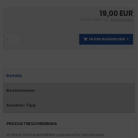
19,00 EUR
inkl. 19 % MwSt. zzgl.
Versandkosten
IN DEN WARENKORB
Details
Rezensionen
Kunden-Tipp
PRODUKTBESCHREIBUNG
10 Stück G4 Ersatzluftfilter passend für das tecalor