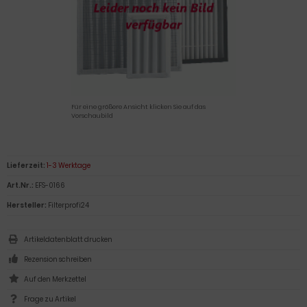
Für eine größere Ansicht klicken Sie auf das
Vorschaubild
Lieferzeit:
1-3 Werktage
Art.Nr.:
EFS-0166
Hersteller:
Filterprofi24
Artikeldatenblatt drucken
Rezension schreiben
Frage zu Artikel