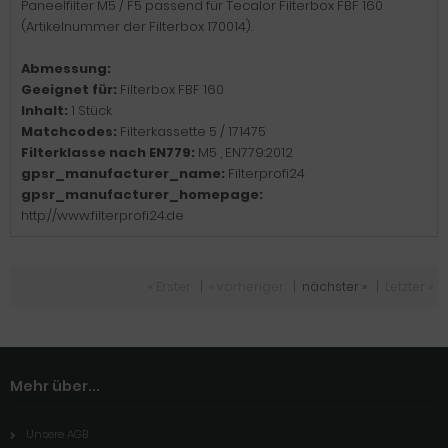
Paneelfilter M5 / F5 passend für Tecalor Filterbox FBF 160
(Artikelnummer der Filterbox 170014).
Abmessung:
Geeignet für:
Filterbox FBF 160
Inhalt:
1 Stück
Matchcodes:
Filterkassette 5 / 171475
Filterklasse nach EN779:
M5 , EN779:2012
gpsr_manufacturer_name:
Filterprofi24
gpsr_manufacturer_homepage:
http://www.filterprofi24.de
« Erster
|
« vorheriger
|
nächster »
|
Letzter »
Mehr über...
Unsere AGB