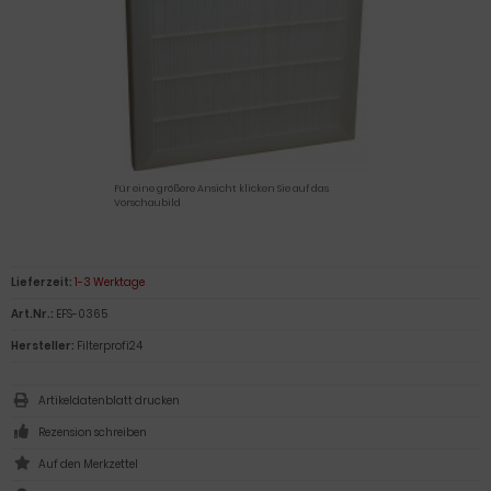
Für eine größere Ansicht klicken Sie auf das
Vorschaubild
Lieferzeit:
1-3 Werktage
Art.Nr.:
EFS-0365
Hersteller:
Filterprofi24
Artikeldatenblatt drucken
Rezension schreiben