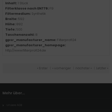
Inhalt:
1 Stück
Filterklasse nach EN779:
F9
Filtermedium:
Synthetik
Breite:
592
Höhe:
892
Tiefe:
500
Taschenanzahl:
8
gpsr_manufacturer_name:
Filterprofi24
gpsr_manufacturer_homepage:
http://www.filterprofi24.de
« Erster
|
« vorheriger
|
nächster »
|
Letzter »
Mehr über...
Unsere AGB