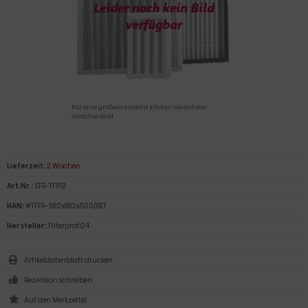
Für eine größere Ansicht klicken Sie auf das
Vorschaubild
Lieferzeit:
2 Wochen
Art.Nr.:
EFS-TF1151
HAN:
#TFF9-592x892x500/8ET
Hersteller:
Filterprofi24
Artikeldatenblatt drucken
Rezension schreiben