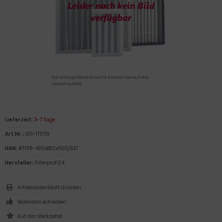
Für eine größere Ansicht klicken Sie auf das
Vorschaubild
Lieferzeit:
3-7 Tage
Art.Nr.:
EFS-TF1139
HAN:
#TFF9-490x892x500/6ET
Hersteller:
Filterprofi24
Artikeldatenblatt drucken
Rezension schreiben