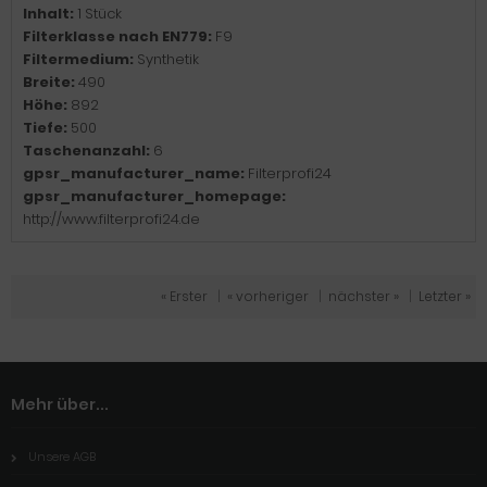
Inhalt:
1 Stück
Filterklasse nach EN779:
F9
Filtermedium:
Synthetik
Breite:
490
Höhe:
892
Tiefe:
500
Taschenanzahl:
6
gpsr_manufacturer_name:
Filterprofi24
gpsr_manufacturer_homepage:
http://www.filterprofi24.de
« Erster
|
« vorheriger
|
nächster »
|
Letzter »
Mehr über...
Unsere AGB