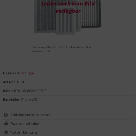
Für eine größere Ansicht klicken Sie auf das
Vorschaubild
Lieferzeit:
3-7 Tage
Art.Nr.:
EFS-TF1133
HAN:
#TFF9-287x892x500/4ET
Hersteller:
Filterprofi24
Artikeldatenblatt drucken
Rezension schreiben