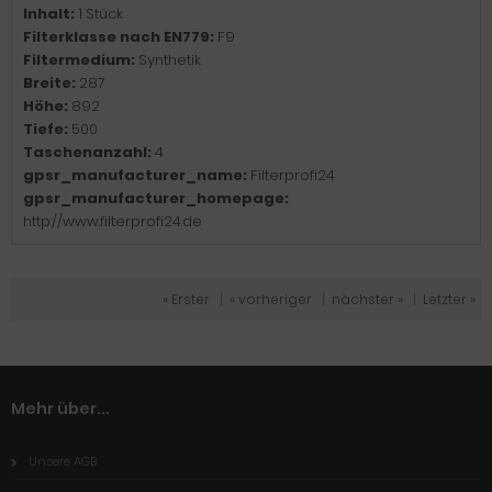
Inhalt:
1 Stück
Filterklasse nach EN779:
F9
Filtermedium:
Synthetik
Breite:
287
Höhe:
892
Tiefe:
500
Taschenanzahl:
4
gpsr_manufacturer_name:
Filterprofi24
gpsr_manufacturer_homepage:
http://www.filterprofi24.de
« Erster
|
« vorheriger
|
nächster »
|
Letzter »
Mehr über...
Unsere AGB