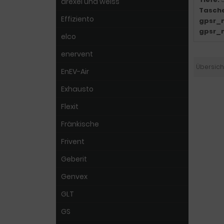
drexel und weiss
Tasch
Effiziento
gpsr_
gpsr_
elco
enervent
Übersich
EnEV-Air
Exhausto
Flexit
Fränkische
Frivent
Geberit
Genvex
GLT
GS