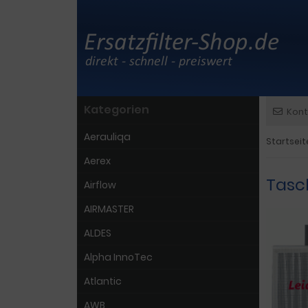
Kategorien
Kont
Aerauliqa
Startseit
Aerex
Tasc
Airflow
AIRMASTER
ALDES
Alpha InnoTec
Atlantic
AWB