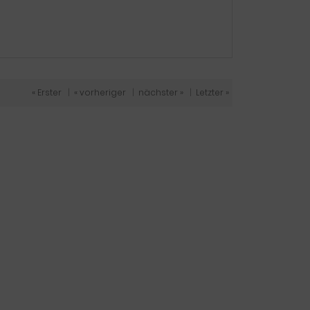
« Erster
|
« vorheriger
|
nächster »
|
Letzter »