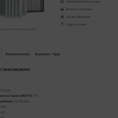
Artikeldatenblatt drucken
Rezension schreiben
Frage zu Artikel
ere Ansicht klicken Sie auf das
s
Rezensionen
Kunden-Tipp
KTBESCHREIBUNG
1 Stück
klasse nach EN779:
F9
medium:
Synthetik
:
287
592
500