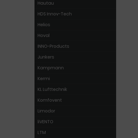
Hautau
HDS Innov-Tech
Helios
Hoval
INNO-Products
Junkers
Kampmann
Kermi
KL Lufttechnik
Komfovent
Limodor
liVENTO
LTM