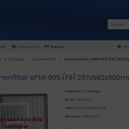
akt
Impressum
Kasse
Me
e
Katalog
Taschenfilter
Taschenfilter ePM1 80% (F9) 287
henfilter ePM1 80% (F9) 287x592x500
Lieferzeit:
1-3 Werktage
Art.Nr.:
EFS-TF1130
HAN:
#TFF9-287x592x500/4ET
Hersteller:
Filterprofi24