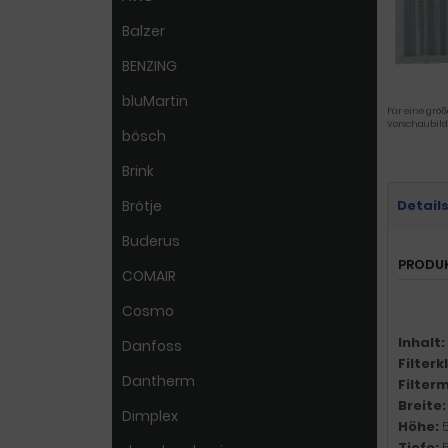
Balzer
BENZING
bluMartin
Für eine größ
Vorschaubild
bösch
Brink
Brötje
Detail
Buderus
PRODU
COMAIR
Cosmo
Inhalt:
Danfoss
Filter
Dantherm
Filter
Breite
Dimplex
Höhe:
Tiefe: