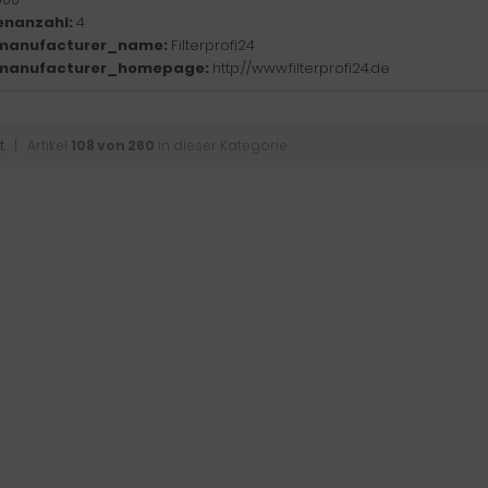
enanzahl:
4
manufacturer_name:
Filterprofi24
manufacturer_homepage:
http://www.filterprofi24.de
t
| Artikel
108 von 260
in dieser Kategorie