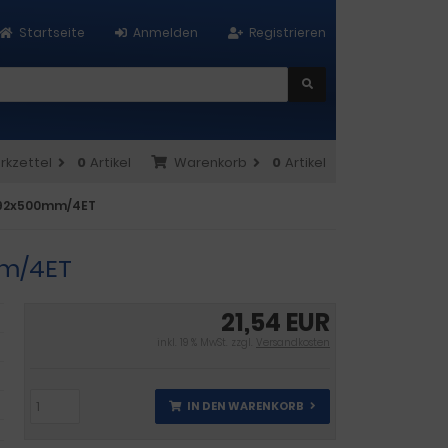
Startseite
Anmelden
Registrieren
rkzettel
0
Artikel
Warenkorb
0
Artikel
x592x500mm/4ET
mm/4ET
21,54 EUR
inkl. 19 % MwSt. zzgl.
Versandkosten
IN DEN WARENKORB