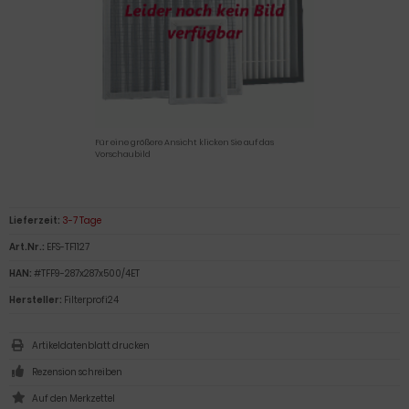
Für eine größere Ansicht klicken Sie auf das
Vorschaubild
Lieferzeit:
3-7 Tage
Art.Nr.:
EFS-TF1127
HAN:
#TFF9-287x287x500/4ET
Hersteller:
Filterprofi24
Artikeldatenblatt drucken
Rezension schreiben