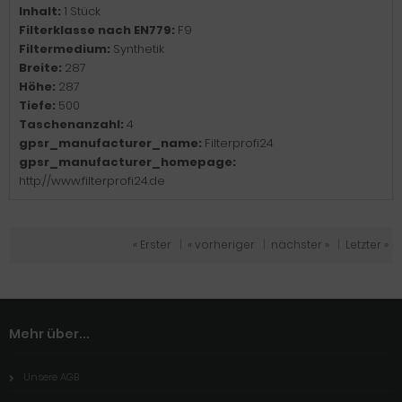
Inhalt:
1 Stück
Filterklasse nach EN779:
F9
Filtermedium:
Synthetik
Breite:
287
Höhe:
287
Tiefe:
500
Taschenanzahl:
4
gpsr_manufacturer_name:
Filterprofi24
gpsr_manufacturer_homepage:
http://www.filterprofi24.de
« Erster
|
« vorheriger
|
nächster »
|
Letzter »
Mehr über...
Unsere AGB