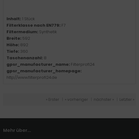
Inhalt:
1 Stück
Filterklasse nach EN779:
F7
Filtermedium:
Synthetik
Breite:
592
Höhe:
892
Tiefe:
360
Taschenanzahl:
8
gpsr_manufacturer_name:
Filterprofi24
gpsr_manufacturer_homepage:
http://www.filterprofi24.de
« Erster
|
« vorheriger
|
nächster »
|
Letzter »
Mehr über...