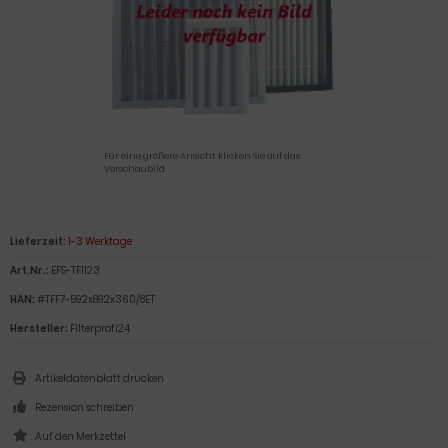
Für eine größere Ansicht klicken Sie auf das
Vorschaubild
Lieferzeit:
1-3 Werktage
Art.Nr.:
EFS-TF1123
HAN:
#TFF7-592x892x360/8ET
Hersteller:
Filterprofi24
Artikeldatenblatt drucken
Rezension schreiben