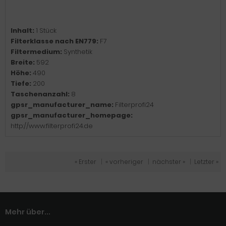
Inhalt:
1 Stück
Filterklasse nach EN779:
F7
Filtermedium:
Synthetik
Breite:
592
Höhe:
490
Tiefe:
200
Taschenanzahl:
8
gpsr_manufacturer_name:
Filterprofi24
gpsr_manufacturer_homepage:
http://www.filterprofi24.de
« Erster
|
« vorheriger
|
nächster »
|
Letzter »
Mehr über...