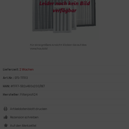
Für eine größere Ansicht klicken Sie auf das
Vorschaubild
Lieferzeit:
2 Wochen
Art.Nr.:
EFS-TF1113
HAN:
#TFF7-592x490x200/8ET
Hersteller:
Filterprofi24
Artikeldatenblatt drucken
Rezension schreiben