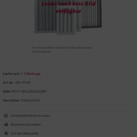
Für eine größere Ansicht klicken Sie auf das
Vorschaubild
Lieferzeit:
1-3 Werktage
Art.Nr.:
EFS-TF1108
HAN:
#TFF7-592x287x200/8ET
Hersteller:
Filterprofi24
Artikeldatenblatt drucken
Rezension schreiben