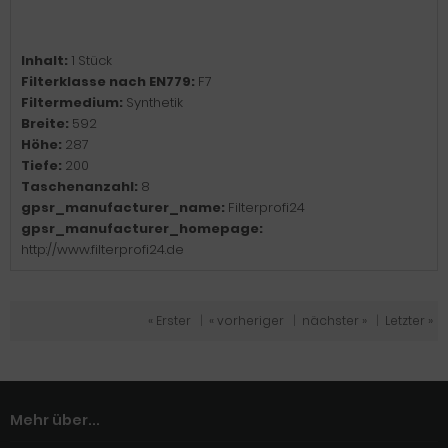
Inhalt:
1 Stück
Filterklasse nach EN779:
F7
Filtermedium:
Synthetik
Breite:
592
Höhe:
287
Tiefe:
200
Taschenanzahl:
8
gpsr_manufacturer_name:
Filterprofi24
gpsr_manufacturer_homepage:
http://www.filterprofi24.de
« Erster
|
« vorheriger
|
nächster »
|
Letzter »
Mehr über...