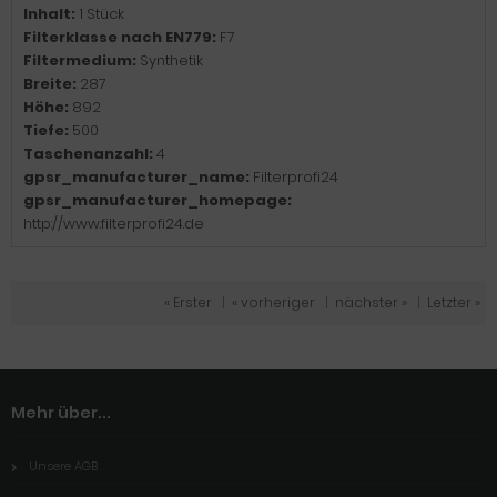
Inhalt:
1 Stück
Filterklasse nach EN779:
F7
Filtermedium:
Synthetik
Breite:
287
Höhe:
892
Tiefe:
500
Taschenanzahl:
4
gpsr_manufacturer_name:
Filterprofi24
gpsr_manufacturer_homepage:
http://www.filterprofi24.de
« Erster
|
« vorheriger
|
nächster »
|
Letzter »
Mehr über...
Unsere AGB