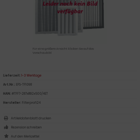
Für eine größere Ansicht klicken Sie auf das
Vorschaubild
Lieferzeit:
1-3 Werktage
Art.Nr.:
EFS-TF1098
HAN:
#TFF7-287x892x500/4ET
Hersteller:
Filterprofi24
Artikeldatenblatt drucken
Rezension schreiben