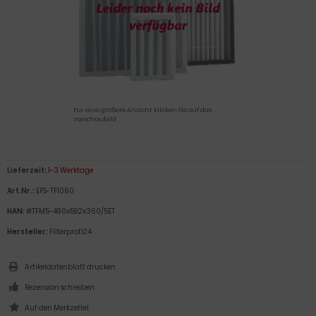
Für eine größere Ansicht klicken Sie auf das
Vorschaubild
Lieferzeit:
1-3 Werktage
Art.Nr.:
EFS-TF1060
HAN:
#TFM5-490x592x360/5ET
Hersteller:
Filterprofi24
Artikeldatenblatt drucken
Rezension schreiben