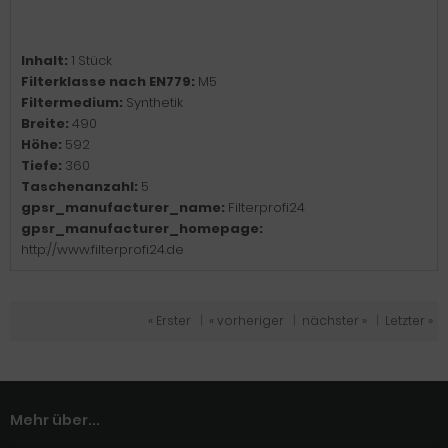
Inhalt:
1 Stück
Filterklasse nach EN779:
M5
Filtermedium:
Synthetik
Breite:
490
Höhe:
592
Tiefe:
360
Taschenanzahl:
5
gpsr_manufacturer_name:
Filterprofi24
gpsr_manufacturer_homepage:
http://www.filterprofi24.de
« Erster
|
« vorheriger
|
nächster »
|
Letzter »
Mehr über...