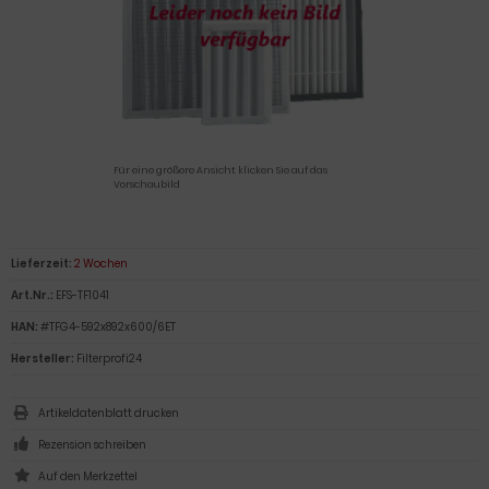
Für eine größere Ansicht klicken Sie auf das
Vorschaubild
Lieferzeit:
2 Wochen
Art.Nr.:
EFS-TF1041
HAN:
#TFG4-592x892x600/6ET
Hersteller:
Filterprofi24
Artikeldatenblatt drucken
Rezension schreiben