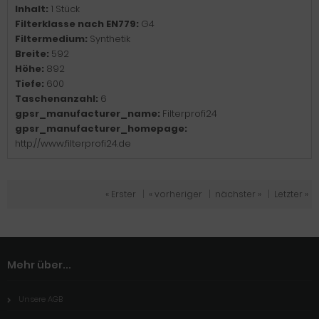
Inhalt:
1 Stück
Filterklasse nach EN779:
G4
Filtermedium:
Synthetik
Breite:
592
Höhe:
892
Tiefe:
600
Taschenanzahl:
6
gpsr_manufacturer_name:
Filterprofi24
gpsr_manufacturer_homepage:
http://www.filterprofi24.de
« Erster
|
« vorheriger
|
nächster »
|
Letzter »
Mehr über...
Unsere AGB